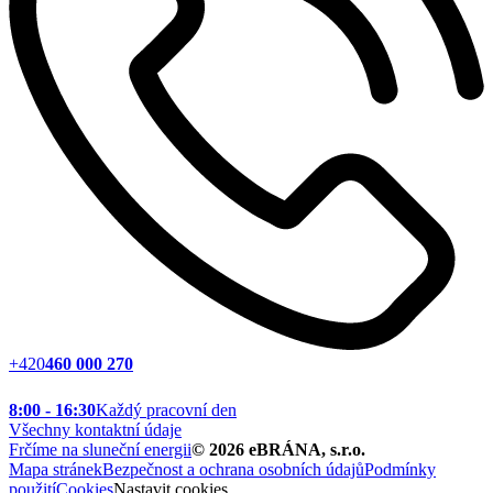
+420
460 000 270
8:00 - 16:30
Každý pracovní den
Všechny kontaktní údaje
Frčíme na sluneční energii
©
2026
eBRÁNA, s.r.o.
Mapa stránek
Bezpečnost a ochrana osobních údajů
Podmínky
použití
Cookies
Nastavit cookies