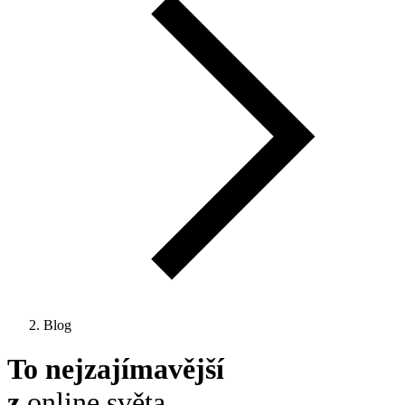
Blog
To nejzajímavější
z
online světa