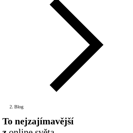
Blog
To nejzajímavější
z
online světa