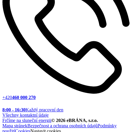
+420
460 000 270
8:00 - 16:30
Každý pracovní den
Všechny kontaktní údaje
Frčíme na sluneční energii
©
2026
eBRÁNA, s.r.o.
Mapa stránek
Bezpečnost a ochrana osobních údajů
Podmínky
použití
Cookies
Nastavit cookies