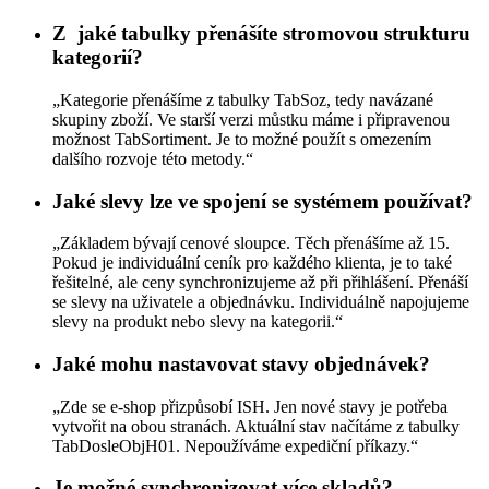
Z jaké tabulky přenášíte stromovou strukturu
kategorií?
„Kategorie přenášíme z tabulky TabSoz, tedy navázané
skupiny zboží. Ve starší verzi můstku máme i připravenou
možnost TabSortiment. Je to možné použít s omezením
dalšího rozvoje této metody.“
Jaké slevy lze ve spojení se systémem používat?
„Základem bývají cenové sloupce. Těch přenášíme až 15.
Pokud je individuální ceník pro každého klienta, je to také
řešitelné, ale ceny synchronizujeme až při přihlášení. Přenáší
se slevy na uživatele a objednávku. Individuálně napojujeme
slevy na produkt nebo slevy na kategorii.“
Jaké mohu nastavovat stavy objednávek?
„Zde se e-shop přizpůsobí ISH. Jen nové stavy je potřeba
vytvořit na obou stranách. Aktuální stav načítáme z tabulky
TabDosleObjH01. Nepoužíváme expediční příkazy.“
Je možné synchronizovat více skladů?