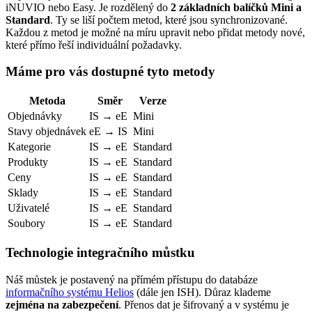
iNUVIO nebo Easy. Je rozdělený do
2 základních balíčků Mini a
Standard
. Ty se liší počtem metod, které jsou synchronizované.
Každou z metod je možné na míru upravit nebo přidat metody nové,
které přímo řeší individuální požadavky.
Máme pro vás dostupné tyto metody
Metoda
Směr
Verze
Objednávky
IS → eE
Mini
Stavy objednávek
eE → IS
Mini
Kategorie
IS → eE
Standard
Produkty
IS → eE
Standard
Ceny
IS → eE
Standard
Sklady
IS → eE
Standard
Uživatelé
IS → eE
Standard
Soubory
IS → eE
Standard
Technologie integračního můstku
Náš můstek je postavený na přímém přístupu do databáze
informačního systému Helios
(dále jen ISH). Důraz klademe
zejména na zabezpečení
. Přenos dat je šifrovaný a v systému je