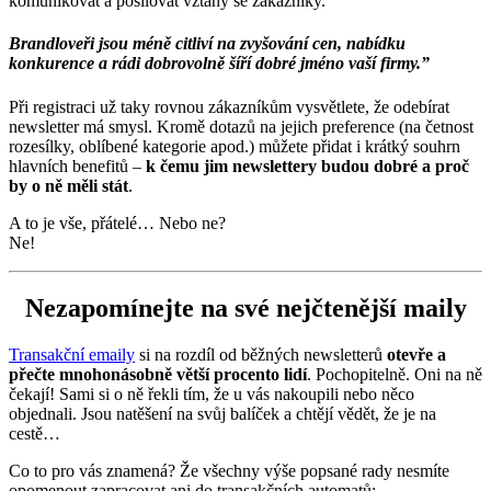
komunikovat a posilovat vztahy se zákazníky.
Brandloveři jsou méně citliví na zvyšování cen, nabídku
konkurence a rádi dobrovolně šíří dobré jméno vaší firmy.”
Při registraci už taky rovnou zákazníkům vysvětlete, že odebírat
newsletter má smysl. Kromě dotazů na jejich preference (na četnost
rozesílky, oblíbené kategorie apod.) můžete přidat i krátký souhrn
hlavních benefitů –
k čemu jim newslettery budou dobré a proč
by o ně měli stát
.
A to je vše, přátelé… Nebo ne?
Ne!
Nezapomínejte na své nejčtenější maily
Transakční emaily
si na rozdíl od běžných newsletterů
otevře a
přečte mnohonásobně větší procento lidí
. Pochopitelně. Oni na ně
čekají! Sami si o ně řekli tím, že u vás nakoupili nebo něco
objednali. Jsou natěšení na svůj balíček a chtějí vědět, že je na
cestě…
Co to pro vás znamená? Že všechny výše popsané rady nesmíte
opomenout zapracovat ani do transakčních automatů: