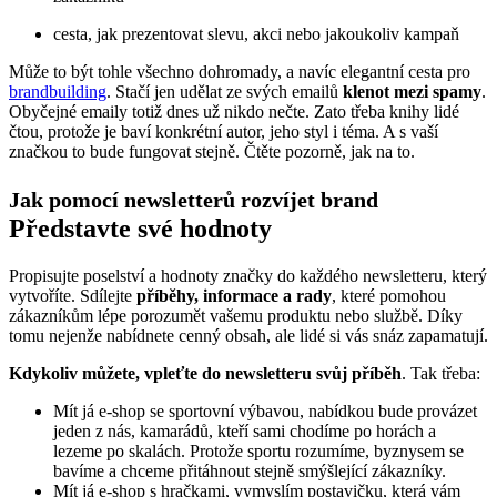
cesta, jak prezentovat slevu, akci nebo jakoukoliv kampaň
Může to být tohle všechno dohromady, a navíc elegantní cesta pro
brandbuilding
. Stačí jen udělat ze svých emailů
klenot mezi spamy
.
Obyčejné emaily totiž dnes už nikdo nečte. Zato třeba knihy lidé
čtou, protože je baví konkrétní autor, jeho styl i téma. A s vaší
značkou to bude fungovat stejně. Čtěte pozorně, jak na to.
Jak pomocí newsletterů rozvíjet brand
Představte své hodnoty
Propisujte poselství a hodnoty značky do každého newsletteru, který
vytvoříte. Sdílejte
příběhy, informace a rady
, které pomohou
zákazníkům lépe porozumět vašemu produktu nebo službě. Díky
tomu nejenže nabídnete cenný obsah, ale lidé si vás snáz zapamatují.
Kdykoliv můžete, vpleťte do newsletteru svůj příběh
. Tak třeba:
Mít já e-shop se sportovní výbavou, nabídkou bude provázet
jeden z nás, kamarádů, kteří sami chodíme po horách a
lezeme po skalách. Protože sportu rozumíme, byznysem se
bavíme a chceme přitáhnout stejně smýšlející zákazníky.
Mít já e-shop s hračkami, vymyslím postavičku, která vám