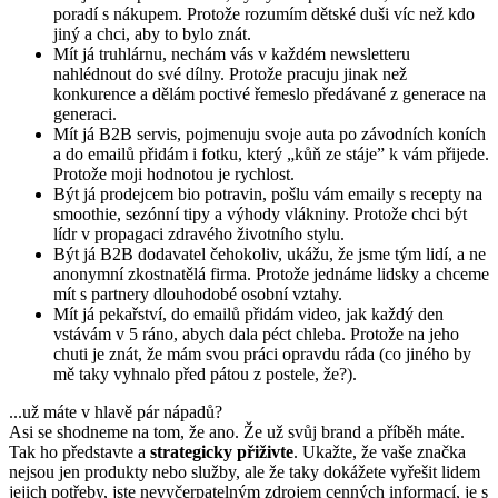
poradí s nákupem. Protože rozumím dětské duši víc než kdo
jiný a chci, aby to bylo znát.
Mít já truhlárnu, nechám vás v každém newsletteru
nahlédnout do své dílny. Protože pracuju jinak než
konkurence a dělám poctivé řemeslo předávané z generace na
generaci.
Mít já B2B servis, pojmenuju svoje auta po závodních koních
a do emailů přidám i fotku, který „kůň ze stáje” k vám přijede.
Protože moji hodnotou je rychlost.
Být já prodejcem bio potravin, pošlu vám emaily s recepty na
smoothie, sezónní tipy a výhody vlákniny. Protože chci být
lídr v propagaci zdravého životního stylu.
Být já B2B dodavatel čehokoliv, ukážu, že jsme tým lidí, a ne
anonymní zkostnatělá firma. Protože jednáme lidsky a chceme
mít s partnery dlouhodobé osobní vztahy.
Mít já pekařství, do emailů přidám video, jak každý den
vstávám v 5 ráno, abych dala péct chleba. Protože na jeho
chuti je znát, že mám svou práci opravdu ráda (co jiného by
mě taky vyhnalo před pátou z postele, že?).
...už máte v hlavě pár nápadů?
Asi se shodneme na tom, že ano. Že už svůj brand a příběh máte.
Tak ho představte a
strategicky přiživte
. Ukažte, že vaše značka
nejsou jen produkty nebo služby, ale že taky dokážete vyřešit lidem
jejich potřeby, jste nevyčerpatelným zdrojem cenných informací, je s