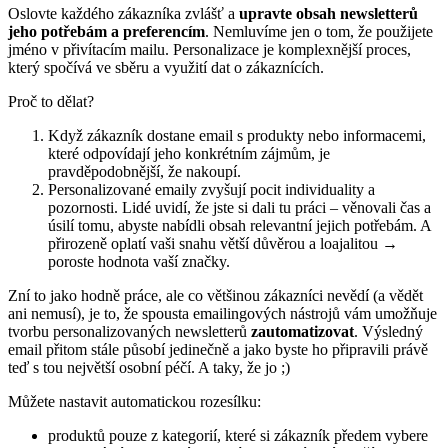
Oslovte každého zákazníka zvlášť a
upravte obsah newsletterů
jeho potřebám a preferencím
. Nemluvíme jen o tom, že použijete
jméno v přivítacím mailu. Personalizace je komplexnější proces,
který spočívá ve sběru a využití dat o zákaznících.
Proč to dělat?
Když zákazník dostane email s produkty nebo informacemi,
které odpovídají jeho konkrétním zájmům, je
pravděpodobnější, že nakoupí.
Personalizované emaily zvyšují pocit individuality a
pozornosti. Lidé uvidí, že jste si dali tu práci – věnovali čas a
úsilí tomu, abyste nabídli obsah relevantní jejich potřebám. A
přirozeně oplatí vaši snahu větší důvěrou a loajalitou →
poroste hodnota vaší značky.
Zní to jako hodně práce, ale co většinou zákazníci nevědí (a vědět
ani nemusí), je to, že spousta emailingových nástrojů vám umožňuje
tvorbu personalizovaných newsletterů
zautomatizovat
. Výsledný
email přitom stále působí jedinečně a jako byste ho připravili právě
teď s tou největší osobní péčí. A taky, že jo ;)
Můžete nastavit automatickou rozesílku:
produktů pouze z kategorií, které si zákazník předem vybere