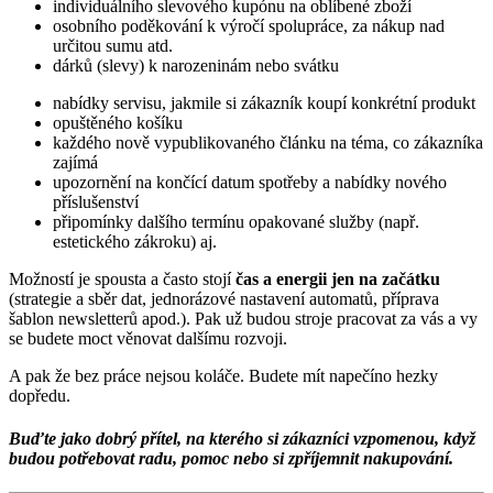
individuálního slevového kupónu na oblíbené zboží
osobního poděkování k výročí spolupráce, za nákup nad
určitou sumu atd.
dárků (slevy) k narozeninám nebo svátku
nabídky servisu, jakmile si zákazník koupí konkrétní produkt
opuštěného košíku
každého nově vypublikovaného článku na téma, co zákazníka
zajímá
upozornění na končící datum spotřeby a nabídky nového
příslušenství
připomínky dalšího termínu opakované služby (např.
estetického zákroku) aj.
Možností je spousta a často stojí
čas a energii jen na začátku
(strategie a sběr dat, jednorázové nastavení automatů, příprava
šablon newsletterů apod.). Pak už budou stroje pracovat za vás a vy
se budete moct věnovat dalšímu rozvoji.
A pak že bez práce nejsou koláče. Budete mít napečíno hezky
dopředu.
Buďte jako dobrý přítel, na kterého si zákazníci vzpomenou, když
budou potřebovat radu, pomoc nebo si zpříjemnit nakupování.