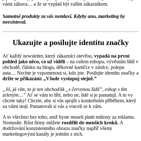
vámi zábava… a že se vyplatí být vaším zákazníkem.
Samotné produkty za vás nemluví. Kdyby ano, marketing by
neexistoval.
Ukazujte a posilujte identitu značky
Ať každý newsletter, který zákazníci otevřou,
vypadá na první
pohled jako něco, co už viděli
– na vašem eshopu, vývěsním štítě v
obchodě, článku na blogu, děkovné kartičce v zásilce, polepu
auta… Nechte je vzpomenout si, kdo jste. Posilujte identitu značky a
držte se přikázání: „Všude vystupuj stejně.”
„Jó, já vím, to je ten obchoďák „s červenou židlí”, eshop s tím
zeleným…”
Ať se vám to líbí, nebo ne, lidé si je pamatují. A to vy
chcete taky! Chcete, aby si vás spojili s konkrétním příběhem, který
za vámi stojí. Pamatovali si vás a vraceli se k vám.
A to všechno bez toho, aniž byste museli platit miliony za reklamu.
Nemusíte. Růst firmy můžete
rozdělit do menších kroků
. A
dodržování konzistentního obrazu značky napříč všemi
marketingovými kanály je jedním z nich.