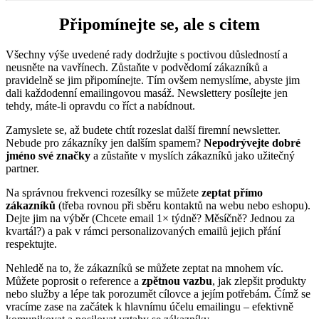
Připomínejte se, ale s citem
Všechny výše uvedené rady dodržujte s poctivou důsledností a
neusněte na vavřínech. Zůstaňte v podvědomí zákazníků a
pravidelně se jim připomínejte. Tím ovšem nemyslíme, abyste jim
dali každodenní emailingovou masáž. Newslettery posílejte jen
tehdy, máte-li opravdu co říct a nabídnout.
Zamyslete se, až budete chtít rozeslat další firemní newsletter.
Nebude pro zákazníky jen dalším spamem?
Nepodrývejte dobré
jméno své značky
a zůstaňte v myslích zákazníků jako užitečný
partner.
Na správnou frekvenci rozesílky se můžete
zeptat přímo
zákazníků
(třeba rovnou při sběru kontaktů na webu nebo eshopu).
Dejte jim na výběr (Chcete email 1× týdně? Měsíčně? Jednou za
kvartál?) a pak v rámci personalizovaných emailů jejich přání
respektujte.
Nehledě na to, že zákazníků se můžete zeptat na mnohem víc.
Můžete poprosit o reference a
zpětnou vazbu
, jak zlepšit produkty
nebo služby a lépe tak porozumět cílovce a jejím potřebám. Čímž se
vracíme zase na začátek k hlavnímu účelu emailingu – efektivně