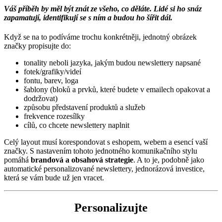
Váš příběh by měl být znát ze všeho, co děláte. Lidé si ho snáz
zapamatují, identifikují se s ním a budou ho šířit dál.
Když se na to podíváme trochu konkrétněji, jednotný obrázek
značky propisujte do:
tonality neboli jazyka, jakým budou newslettery napsané
fotek/grafiky/videí
fontu, barev, loga
šablony (bloků a prvků, které budete v emailech opakovat a
dodržovat)
způsobu představení produktů a služeb
frekvence rozesílky
cílů, co chcete newslettery naplnit
Celý layout musí korespondovat s eshopem, webem a esencí vaší
značky. S nastavením tohoto jednotného komunikačního stylu
pomáhá
brandová a obsahová strategie
. A to je, podobně jako
automatické personalizované newslettery, jednorázová investice,
která se vám bude už jen vracet.
Personalizujte