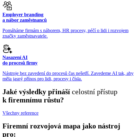
Employer branding
a nábor zaměstnanců
Pomáháme firmám s náborem, HR procesy, péčí o lidi i rozvojem
značky zaměstnavatele.
Nasazení AI
do procesů firmy
Nástroje bez zavedení do procesů čas nešetří. Zavedeme AI tak, aby
měla jasný přínos pro lidi, procesy i čísla.
Jaké výsledky přináší
celostní přístup
k firemnímu růstu?
Všechny reference
Firemní rozvojová mapa
jako nástroj
pro: