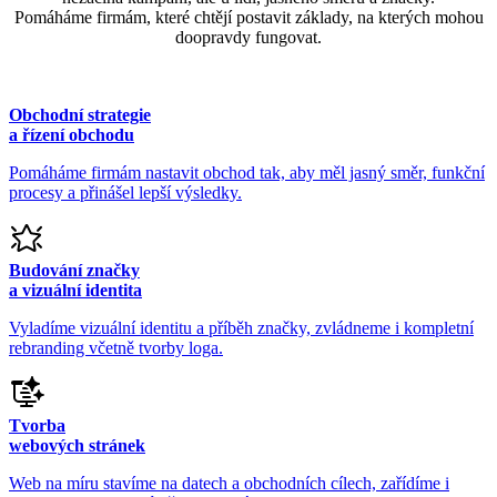
Pomáháme firmám, které chtějí postavit základy, na kterých mohou
doopravdy fungovat.
Obchodní strategie
a řízení obchodu
Pomáháme firmám nastavit obchod tak, aby měl jasný směr, funkční
procesy a přinášel lepší výsledky.
Budování značky
a vizuální identita
Vyladíme vizuální identitu a příběh značky, zvládneme i kompletní
rebranding včetně tvorby loga.
Tvorba
webových stránek
Web na míru stavíme na datech a obchodních cílech, zařídíme i