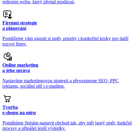
redesign webu, který přestal prodávat.
Firemní strategie
a plánování
Pomůžeme vám ujasnit si směr, priority i konkrétní kroky pro další
rozvoj firmy.
Online marketing
a jeho správa
Nastavíme marketingovou strategii a převezmeme SEO, PPC
reklamu, sociální sítě i e-mailing.
Tvorba
e-shopu na míru
Pomáháme firmám nastavit obchod tak, aby měl jasný směr, funkční
procesy a přinášel lepší výsledky.