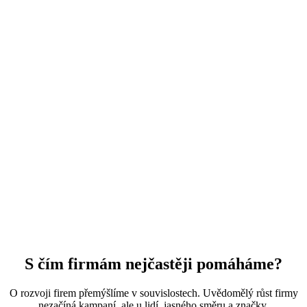
S čím firmám
nejčastěji pomáháme?
O rozvoji firem přemýšlíme v souvislostech. Uvědomělý růst firmy
nezačíná kampaní, ale u lidí, jasného směru a značky.