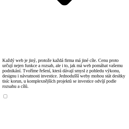
Každý web je jiný, protože každá firma má jiné cíle. Cenu proto
určují nejen funkce a rozsah, ale i to, jak má web pomáhat vašemu
podnikání. Tvoříme řešení, která dávají smysl z pohledu výkonu,
designu i návratnosti investice. Jednodušší weby mohou stát desítky
tisíc korun, u komplexnějších projektů se investice odvíjí podle
rozsahu a cílů.
Kolik stojí e-shop na míru?