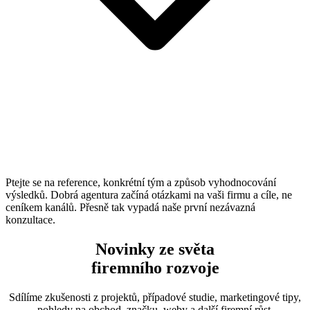
Ptejte se na reference, konkrétní tým a způsob vyhodnocování
výsledků. Dobrá agentura začíná otázkami na vaši firmu a cíle, ne
ceníkem kanálů. Přesně tak vypadá naše první nezávazná
konzultace.
Novinky ze světa
firemního rozvoje
Sdílíme zkušenosti z projektů, případové studie, marketingové tipy,
pohledy na obchod, značku, weby a další firemní růst.