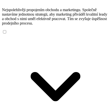
Nejspolehlivěji propojením obchodu a marketingu. Společně
nastavíme jednotnou strategii, aby marketing přiváděl kvalitní leady
a obchod s nimi uměl efektivně pracovat. Tím se zvyšuje úspěšnost
prodejního procesu.
Co je online marketing a co do něj patří?