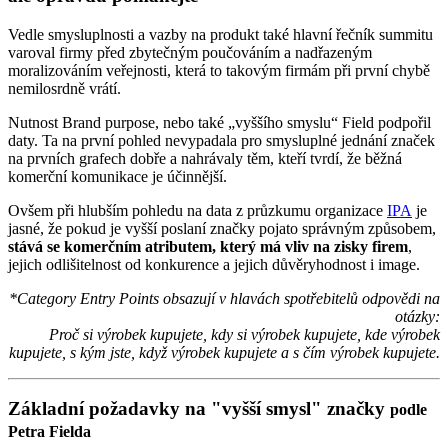
Vedle smysluplnosti a vazby na produkt také hlavní řečník summitu
varoval firmy před zbytečným poučováním a nadřazeným
moralizováním veřejnosti, která to takovým firmám při první chybě
nemilosrdně vrátí.
Nutnost Brand purpose, nebo také „vyššího smyslu“ Field podpořil
daty. Ta na první pohled nevypadala pro smysluplné jednání značek
na prvních grafech dobře a nahrávaly těm, kteří tvrdí, že běžná
komerční komunikace je účinnější.
Ovšem při hlubším pohledu na data z průzkumu organizace
IPA
je
jasné, že pokud je vyšší poslaní značky pojato správným způsobem,
stává se komerčním atributem, který má vliv na zisky firem
,
jejich odlišitelnost od konkurence a jejich důvěryhodnost i image.
*Category Entry Points obsazují v hlavách spotřebitelů odpovědi na
otázky:
Proč si výrobek kupujete, kdy si výrobek kupujete, kde výrobek
kupujete, s kým jste, když výrobek kupujete a s čím výrobek kupujete.
Základní požadavky na "vyšší smysl" značky
podle
Petra Fielda