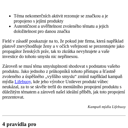
Téma nekomerčních aktivit rezonuje se značkou a je
propojeno s jejími produkty
Autentičnost a uvěřitelnost zvoleného tématu a jejich
doložitelnost pro danou značku
Field v zásadě poukazuje na to, že pokud jste firma, která například
platově znevýhodňuje ženy a v očích veřejnosti se prezentujete jako
propagátor ženských práv, tak to zkrátka nevyhrajete a vaše
investice do tohoto smyslu nic nepřinesou.
Zároveň se musí téma smysluplnosti shodovat s podstatou vašeho
produktu. Jako jednoho z průkopníků tohoto přístupu a šťastně
zvoleného a úspěšného „vyššího smyslu“ zmínil například kampaň
mýdla
Lifebuoy
, kde jeho výrobce Unilever produkt vůbec
neukázal, za to se skvěle trefil do mentálního propojení produktu s
důležitým tématem a zároveň našel ideální příběh, jak toto propojení
prezentovat.
Kampaň mýdla Lifebuoy
4 pravidla pro