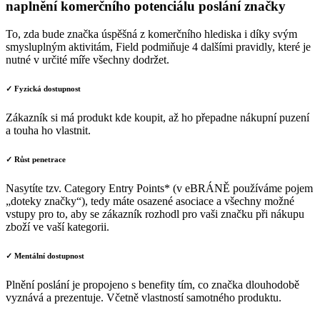
naplnění komerčního potenciálu poslání značky
To, zda bude značka úspěšná z komerčního hlediska i díky svým
smysluplným aktivitám, Field podmiňuje 4 dalšími pravidly, které je
nutné v určité míře všechny dodržet.
✓ Fyzická dostupnost
Zákazník si má produkt kde koupit, až ho přepadne nákupní puzení
a touha ho vlastnit.
✓ Růst penetrace
Nasytíte tzv. Category Entry Points* (v eBRÁNĚ používáme pojem
„doteky značky“), tedy máte osazené asociace a všechny možné
vstupy pro to, aby se zákazník rozhodl pro vaši značku při nákupu
zboží ve vaší kategorii.
✓ Mentální dostupnost
Plnění poslání je propojeno s benefity tím, co značka dlouhodobě
vyznává a prezentuje. Včetně vlastností samotného produktu.