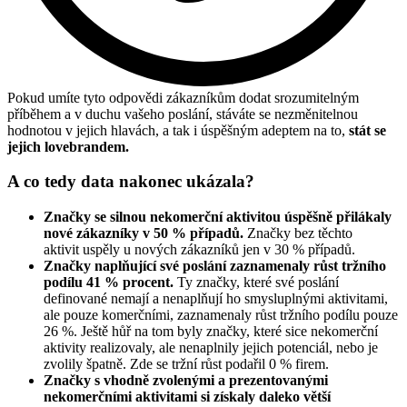
Pokud umíte tyto odpovědi zákazníkům dodat srozumitelným
příběhem a v duchu vašeho poslání, stáváte se nezměnitelnou
hodnotou v jejich hlavách, a tak i úspěšným adeptem na to,
stát se
jejich lovebrandem.
A co tedy data nakonec ukázala?
Značky se silnou nekomerční aktivitou úspěšně přilákaly
nové zákazníky v 50 % případů.
Značky bez těchto
aktivit uspěly u nových zákazníků jen v 30 % případů.
Značky naplňující své poslání zaznamenaly růst tržního
podílu 41 % procent.
Ty značky, které své poslání
definované nemají a nenaplňují ho smysluplnými aktivitami,
ale pouze komerčními, zaznamenaly růst tržního podílu pouze
26 %. Ještě hůř na tom byly značky, které sice nekomerční
aktivity realizovaly, ale nenaplnily jejich potenciál, nebo je
zvolily špatně. Zde se tržní růst podařil 0 % firem.
Značky s vhodně zvolenými a prezentovanými
nekomerčními aktivitami si získaly daleko větší