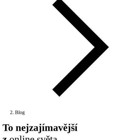
Blog
To nejzajímavější
z
online světa