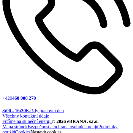
+420
460 000 270
8:00 - 16:30
Každý pracovní den
Všechny kontaktní údaje
Frčíme na sluneční energii
©
2026
eBRÁNA, s.r.o.
Mapa stránek
Bezpečnost a ochrana osobních údajů
Podmínky
použití
Cookies
Nastavit cookies