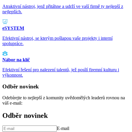
Atraktivní nástroj, jenž přitáhne a udrží ve vaší firmě ty nejlepší z
nejlepších.
eSYSTEM
Efektivní nástroj, se kterým pošlapou vaše projekty i interní
spolupráce.
Nábor na klíč
Efektivní řešení pro nalezení talentů, jež posílí firemní kulturu i
výkonnost.
Odběr novinek
Odebírejte to nejlepší z komunity uvědomělých leaderů rovnou na
váš e-mail:
Odběr novinek
E-mail