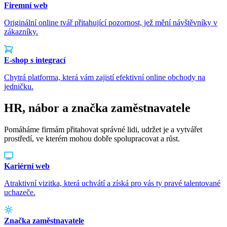
Firemní web
Originální online tvář přitahující pozornost, jež mění návštěvníky v
zákazníky.
E-shop s integrací
Chytrá platforma, která vám zajistí efektivní online obchody na
jedničku.
HR, nábor a značka zaměstnavatele
Pomáháme firmám přitahovat správné lidi, udržet je a vytvářet
prostředí, ve kterém mohou dobře spolupracovat a růst.
Kariérní web
Atraktivní vizitka, která uchvátí a získá pro vás ty pravé talentované
uchazeče.
Značka zaměstnavatele