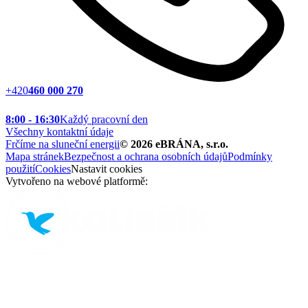
+420
460 000 270
8:00 - 16:30
Každý pracovní den
Všechny kontaktní údaje
Frčíme na sluneční energii
©
2026
eBRÁNA, s.r.o.
Mapa stránek
Bezpečnost a ochrana osobních údajů
Podmínky
použití
Cookies
Nastavit cookies
Vytvořeno na webové platformě: