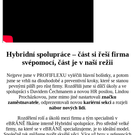
Hybridní spolupráce – část si řeší firma
svépomocí, část je v naší režii
Nejprve jsme v PROFIFLEXU vyléčili hlavní bolístky, a potom
jsme se vrhli na dlouhodobé a preventivní kroky, které se stanou
pevnými pilíři pro růst firmy. Rozdělili jsme si dílčí úkoly a ve
spolupráci s Davidem Čechmanem a novou HR posilou, Lindou
Procházkovou, jsme mimo jiné nastartovali
značku
zaměstnavatele
, odprezentovali novou
kariérní sekci
a rozjeli
nábor nových lidí
.
Rozdělení rolí a úkolů mezi firmu a tým specialistů v
eBRÁNĚ říkáme interně Hybridní spolupráce. Pro středně velké
firmy, na které se v eBRÁNĚ specializujeme, je to ideální model.
Společně tak můžeme tvořit skvělé věci. Více už brzy v referencích