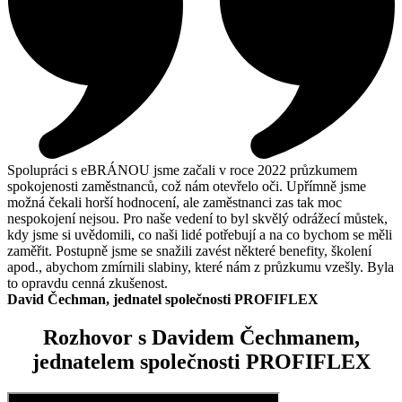
Spolupráci s eBRÁNOU jsme začali v roce 2022 průzkumem
spokojenosti zaměstnanců, což nám otevřelo oči. Upřímně jsme
možná čekali horší hodnocení, ale zaměstnanci zas tak moc
nespokojení nejsou. Pro naše vedení to byl skvělý odrážecí můstek,
kdy jsme si uvědomili, co naši lidé potřebují a na co bychom se měli
zaměřit. Postupně jsme se snažili zavést některé benefity, školení
apod., abychom zmírnili slabiny, které nám z průzkumu vzešly. Byla
to opravdu cenná zkušenost.
David Čechman, jednatel společnosti PROFIFLEX
Rozhovor s Davidem Čechmanem,
jednatelem společnosti PROFIFLEX