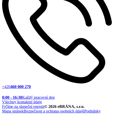
+420
460 000 270
8:00 - 16:30
Každý pracovní den
Všechny kontaktní údaje
Frčíme na sluneční energii
©
2026
eBRÁNA, s.r.o.
Mapa stránek
Bezpečnost a ochrana osobních údajů
Podmínky