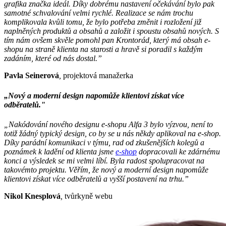
grafika značka ideál. Díky dobrému nastavení očekávání bylo pak
samotné schvalování velmi rychlé. Realizace se nám trochu
komplikovala kvůli tomu, že bylo potřeba změnit i rozložení již
naplněných produktů a obsahů a založit i spoustu obsahů nových. S
tím nám ovšem skvěle pomohl pan Krontorád, který má obsah e-
shopu na straně klienta na starosti a hravě si poradil s každým
zadáním, které od nás dostal.”
Pavla Seinerová
,
projektová manažerka
„Nový a moderní design napomůže klientovi získat více
odběratelů."
„Nakódování nového designu e-shopu Alfa 3 bylo výzvou, není to
totiž žádný typický design, co by se u nás někdy aplikoval na e-shop.
Díky parádní komunikaci v týmu, rad od zkušenějších kolegů a
poznámek k ladění od klienta jsme
e-shop
dopracovali ke zdárnému
konci a výsledek se mi velmi líbí. Byla radost spolupracovat na
takovémto projektu. Věřím, že nový a moderní design napomůže
klientovi získat více odběratelů a vyšší postavení na trhu.”
Nikol Knesplová
,
tvůrkyně webu