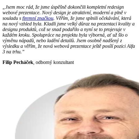
„Jsem moc rád, že jsme úspěšně dokončili kompletní redesign
webové prezentace. Nový design je atraktivní, moderní a plně v
souladu s
firemní značkou
. Věřím, že jsme splnili očekávání, která
na nový vzhled byla. Kladli jsme velký důraz na prezentaci kvality a
designu produktů, což se snad podařilo a nyní se to projevuje v
každém kroku. Spolupráce na projektu byla výborná, ať už šlo o
výměnu nápadů, nebo ladění detailů. Jsem osobně nadšený z
výsledku a věřím, že nová webová prezentace ještě posílí pozici Alfa
3 na trhu.”
Filip Pecháček
,
odborný konzultant