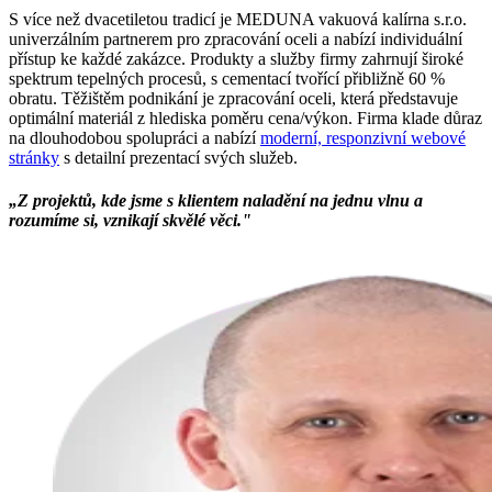
S více než dvacetiletou tradicí je MEDUNA vakuová kalírna s.r.o.
univerzálním partnerem pro zpracování oceli a nabízí individuální
přístup ke každé zakázce. Produkty a služby firmy zahrnují široké
spektrum tepelných procesů, s cementací tvořící přibližně 60 %
obratu. Těžištěm podnikání je zpracování oceli, která představuje
optimální materiál z hlediska poměru cena/výkon. Firma klade důraz
na dlouhodobou spolupráci a nabízí
moderní, responzivní webové
stránky
s detailní prezentací svých služeb.
„Z projektů, kde jsme s klientem naladění na jednu vlnu a
rozumíme si, vznikají skvělé věci."