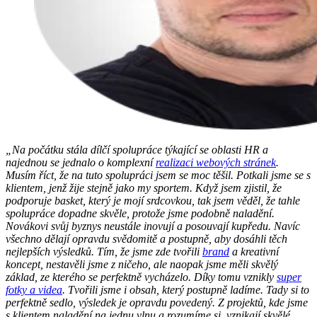
„Na počátku stála dílčí spolupráce týkající se oblasti HR a
najednou se jednalo o komplexní
realizaci webových stránek
.
Musím říct, že na tuto spolupráci jsem se moc těšil. Potkali jsme se s
klientem, jenž žije stejně jako my sportem. Když jsem zjistil, že
podporuje basket, který je mojí srdcovkou, tak jsem věděl, že tahle
spolupráce dopadne skvěle, protože jsme podobně naladění.
Novákovi svůj byznys neustále inovují a posouvají kupředu. Navíc
všechno dělají opravdu svědomitě a postupně, aby dosáhli těch
nejlepších výsledků. Tím, že jsme zde tvořili
brand
a kreativní
koncept, nestavěli jsme z ničeho, ale naopak jsme měli skvělý
základ, ze kterého se perfektně vycházelo. Díky tomu vznikly
super
fotky a videa
. Tvořili jsme i obsah, který postupně ladíme. Tady si to
perfektně sedlo, výsledek je opravdu povedený. Z projektů, kde jsme
s klientem naladění na jednu vlnu a rozumíme si, vznikají skvělé