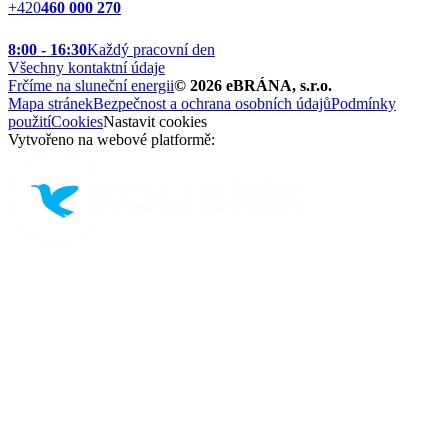
+420
460 000 270
8:00 - 16:30
Každý pracovní den
Všechny kontaktní údaje
Frčíme na sluneční energii
©
2026
eBRÁNA, s.r.o.
Mapa stránek
Bezpečnost a ochrana osobních údajů
Podmínky
použití
Cookies
Nastavit cookies
Vytvořeno na webové platformě: