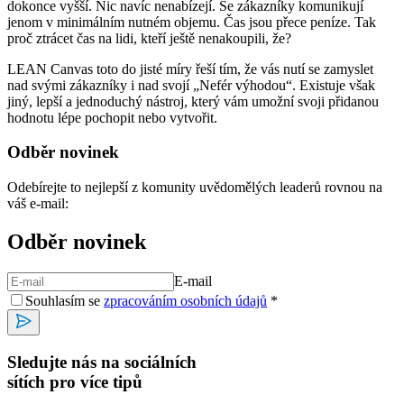
dokonce vyšší. Nic navíc nenabízejí. Se zákazníky komunikují
jenom v minimálním nutném objemu. Čas jsou přece peníze. Tak
proč ztrácet čas na lidi, kteří ještě nenakoupili, že?
LEAN Canvas toto do jisté míry řeší tím, že vás nutí se zamyslet
nad svými zákazníky i nad svojí „Nefér výhodou“. Existuje však
jiný, lepší a jednoduchý nástroj, který vám umožní svoji přidanou
hodnotu lépe pochopit nebo vytvořit.
Odběr novinek
Odebírejte to nejlepší z komunity uvědomělých leaderů rovnou na
váš e-mail:
Odběr novinek
E-mail
Souhlasím se
zpracováním osobních údajů
*
Sledujte nás na sociálních
sítích pro více tipů