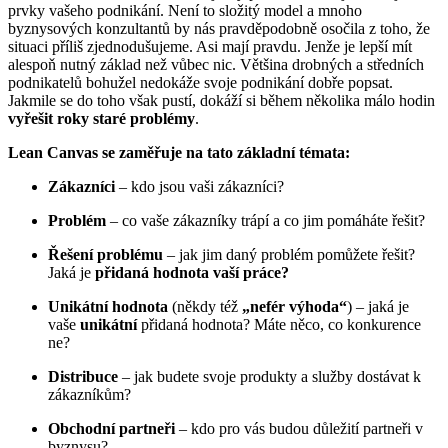
prvky vašeho podnikání. Není to složitý model a mnoho
byznysových konzultantů by nás pravděpodobně osočila z toho, že
situaci příliš zjednodušujeme. Asi mají pravdu. Jenže je lepší mít
alespoň nutný základ než vůbec nic. Většina drobných a středních
podnikatelů bohužel nedokáže svoje podnikání dobře popsat.
Jakmile se do toho však pustí, dokáží si během několika málo hodin
vyřešit roky staré problémy
.
Lean Canvas se zaměřuje na tato základní témata:
Zákazníci
– kdo jsou vaši zákazníci?
Problém
– co vaše zákazníky trápí a co jim pomáháte řešit?
Řešení problému
– jak jim daný problém pomůžete řešit?
Jaká je
přidaná hodnota vaší práce?
Unikátní hodnota
(někdy též
„nefér výhoda“
) – jaká je
vaše
unikátní
přidaná hodnota? Máte něco, co konkurence
ne?
Distribuce
– jak budete svoje produkty a služby dostávat k
zákazníkům?
Obchodní partneři
– kdo pro vás budou důležití partneři v
byznysu?