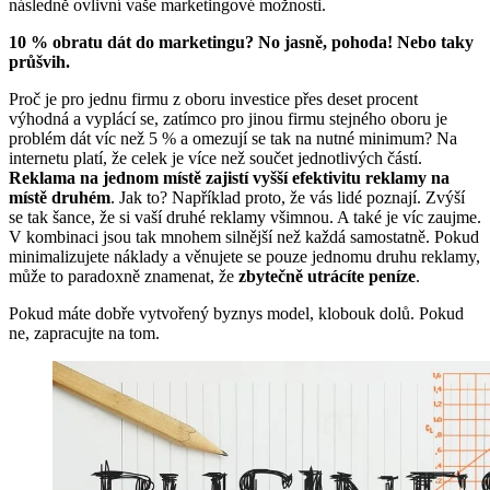
následně ovlivní vaše marketingové možnosti.
10 % obratu dát do marketingu? No jasně, pohoda! Nebo taky
průšvih.
Proč je pro jednu firmu z oboru investice přes deset procent
výhodná a vyplácí se, zatímco pro jinou firmu stejného oboru je
problém dát víc než 5 % a omezují se tak na nutné minimum? Na
internetu platí, že celek je více než součet jednotlivých částí.
Reklama na jednom místě zajistí vyšší efektivitu reklamy na
místě druhém
. Jak to? Například proto, že vás lidé poznají. Zvýší
se tak šance, že si vaší druhé reklamy všimnou. A také je víc zaujme.
V kombinaci jsou tak mnohem silnější než každá samostatně. Pokud
minimalizujete náklady a věnujete se pouze jednomu druhu reklamy,
může to paradoxně znamenat, že
zbytečně utrácíte peníze
.
Pokud máte dobře vytvořený byznys model, klobouk dolů. Pokud
ne, zapracujte na tom.