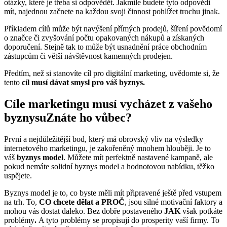
otázky, které je třeba si odpovědět. Jakmile budete tyto odpovědi
mít, najednou začnete na každou svoji činnost pohlížet trochu jinak.
Příkladem cílů může být navýšení přímých prodejů, šíření povědomí
o značce či zvyšování počtu opakovaných nákupů a získaných
doporučení. Stejně tak to může být usnadnění práce obchodním
zástupcům či větší návštěvnost kamenných prodejen.
Předtím, než si stanovíte cíl pro digitální marketing, uvědomte si, že
tento
cíl musí dávat smysl pro váš byznys.
Cíle marketingu musí vycházet z vašeho
byznysuZnáte ho vůbec?
První a nejdůležitější bod, který má obrovský vliv na výsledky
internetového marketingu, je
zakořeněný mnohem hlouběji. Je to
váš
byznys model
. Můžete mít perfektně nastavené kampaně, ale
pokud nemáte solidní byznys model a hodnotovou nabídku, těžko
uspějete.
Byznys model je to, co byste měli mít připravené ještě před vstupem
na trh. To,
CO chcete dělat a PROČ
, jsou silné motivační faktory a
mohou vás dostat daleko. Bez dobře postaveného
JAK
však potkáte
problémy
.
A tyto problémy se propisují do prosperity vaší firmy. To