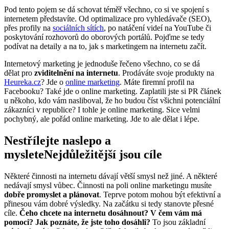
Pod tento pojem se dá schovat téměř všechno, co si ve spojení s
internetem představíte. Od optimalizace pro vyhledávače (SEO),
přes profily na
sociálních sítích
, po natáčení videí na YouTube či
poskytování rozhovorů do oborových portálů. Pojďme se tedy
podívat na detaily a na to, jak s marketingem na internetu začít.
Internetový marketing je jednoduše řečeno všechno, co se dá
dělat pro
zviditelnění na internetu
. Prodáváte svoje produkty na
Heureka.cz
? Jde o
online marketing
. Máte firemní profil na
Facebooku? Také jde o online marketing. Zaplatili jste si PR článek
u někoho, kdo vám nasliboval, že ho budou číst všichni potenciální
zákazníci v republice? I tohle je online marketing. Sice velmi
pochybný, ale pořád online marketing. Jde to ale dělat i lépe.
Nestřílejte naslepo a
mysleteNejdůležitější jsou cíle
Některé činnosti na internetu dávají větší smysl než jiné. A některé
nedávají smysl vůbec. Činnosti na poli online marketingu musíte
dobře promyslet a plánovat
. Teprve potom mohou být efektivní a
přinesou vám dobré výsledky. Na začátku si tedy stanovte přesné
cíle.
Čeho chcete na internetu dosáhnout? V čem vám má
pomoci? Jak poznáte, že jste toho dosáhli?
To jsou základní