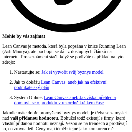
Mohlo by vás zajímat
Lean Canvas je metoda, která byla popsána v knize Running Lean
(Ash Maurya), ale pochopit se dá i z dostupných článků na
internetu. Pro seznámení stačí, když se podíváte například na tyto
zdroje:
Nastartujte se:
Jak si vytvořit svůj byznys model
Jak to dokážu
Lean Canvas, aneb jak na efektivní
podnikatelský plán
System Online:
Lean Canvas aneb Jak získat přehled a
domluvit se o produktu v rekordně krátkém čase
Jakmile máte dobře promyšlený byznys model, je třeba se zamyslet
nad
vaší přidanou hodnotou
. Bohužel totiž existují s firmy, které
vlastní přidanou hodnotu neznají. Vezou se na trendech a prodávají
to, co zrovna letí. Ceny mají téměř stejné jako konkurence či