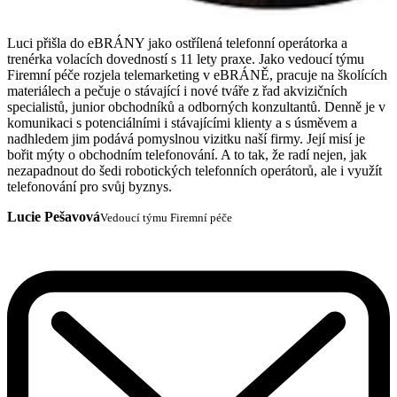
Luci přišla do eBRÁNY jako ostřílená telefonní operátorka a
trenérka volacích dovedností s 11 lety praxe. Jako vedoucí týmu
Firemní péče rozjela telemarketing v eBRÁNĚ, pracuje na školících
materiálech a pečuje o stávající i nové tváře z řad akvizičních
specialistů, junior obchodníků a odborných konzultantů. Denně je v
komunikaci s potenciálními i stávajícími klienty a s úsměvem a
nadhledem jim podává pomyslnou vizitku naší firmy. Její misí je
bořit mýty o obchodním telefonování. A to tak, že radí nejen, jak
nezapadnout do šedi robotických telefonních operátorů, ale i využít
telefonování pro svůj byznys.
Lucie Pešavová
Vedoucí týmu Firemní péče