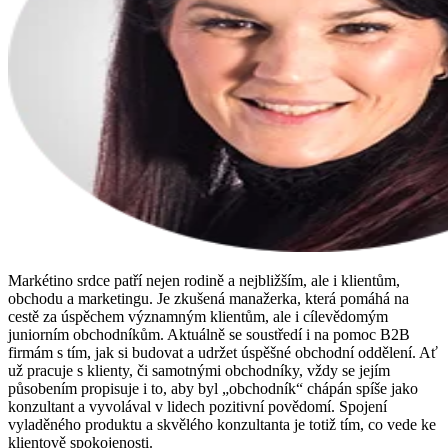
Markétino srdce patří nejen rodině a nejbližším, ale i klientům,
obchodu a marketingu. Je zkušená manažerka, která pomáhá na
cestě za úspěchem významným klientům, ale i cílevědomým
juniorním obchodníkům. Aktuálně se soustředí i na pomoc B2B
firmám s tím, jak si budovat a udržet úspěšné obchodní oddělení. Ať
už pracuje s klienty, či samotnými obchodníky, vždy se jejím
působením propisuje i to, aby byl „obchodník“ chápán spíše jako
konzultant a vyvolával v lidech pozitivní povědomí. Spojení
vyladěného produktu a skvělého konzultanta je totiž tím, co vede ke
klientově spokojenosti.