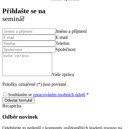
Přihlašte se na
seminář
Jméno a příjmení
E-mail
Telefon
Společnost
Vaše zpráva
Položky označené (*) jsou povinné.
Souhlasím se
zpracováním osobních údajů
*
Odeslat formulář
Recaptcha
Odběr novinek
Odebírejte to nejlepší z komunity uvědomělých leaderů rovnou na