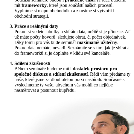
mít
frameworky
, které jsou součástí našich procesů.
Vyplníme si mapu obchodníka a zkusíme si vytvořit i
obchodní strategii.
Práce s reálnými daty
Pokud si vedete tabulky a sbíráte data, určitě si je přineste. Ať
už máte počty hovorů, sledujete obrat, či počet objednávek.
Díky tomu pro vás bude seminář
maximálně užitečný
.
Pokud data nemáte, nevadí. Seznámíte se s tím, jak je sbírat a
do frameworků si je doplníte v klidu své kanceláře.
Sdílení zkušeností
Během semináře budeme mít i
dostatek prostoru pro
společné diskuze a sdílení zkušeností
. Rádi vám předáme ty
naše, které jsme za dlouholetou praxi nasbírali. Současně si
vyslechneme ty vaše, abychom vás mohli co nejlépe
nasměrovat a posunout kupředu.