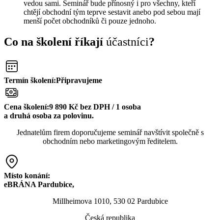
vedou sami. Seminář bude přínosný i pro všechny, kteří
chtějí obchodní tým teprve sestavit anebo pod sebou mají
menší počet obchodníků či pouze jednoho.
Co na školení říkají
účastníci
?
Termín školení:
Připravujeme
Cena školení:
9 890 Kč bez DPH / 1 osoba
a druhá osoba za polovinu.
Jednatelům firem doporučujeme seminář navštívit společně s
obchodním nebo marketingovým ředitelem.
Místo konání:
eBRÁNA Pardubice,
Millheimova 1010, 530 02 Pardubice
Česká republika