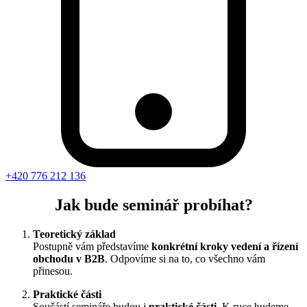
+420 776 212 136
Jak bude seminář
probíhat
?
Teoretický základ
Postupně vám představíme
konkrétní kroky vedení a řízení
obchodu v B2B
. Odpovíme si na to, co všechno vám
přinesou.
Praktické části
Součástí semináře budou i
praktické části.
K ruce budeme