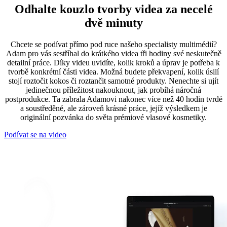
Odhalte kouzlo tvorby videa za necelé
dvě minuty
Chcete se podívat přímo pod ruce našeho specialisty multimédií?
Adam pro vás sestříhal do krátkého videa tři hodiny své neskutečně
detailní práce. Díky videu uvidíte, kolik kroků a úprav je potřeba k
tvorbě konkrétní části videa. Možná budete překvapení, kolik úsilí
stojí roztočit kokos či roztančit samotné produkty. Nenechte si ujít
jedinečnou příležitost nakouknout, jak probíhá náročná
postprodukce. Ta zabrala Adamovi nakonec více než 40 hodin tvrdé
a soustředěné, ale zároveň krásné práce, jejíž výsledkem je
originální pozvánka do světa prémiové vlasové kosmetiky.
Podívat se na video