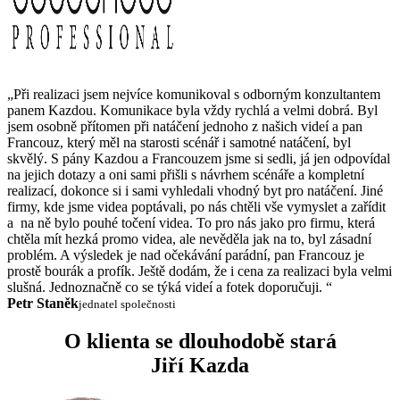
„Při realizaci jsem nejvíce komunikoval s odborným konzultantem
panem Kazdou. Komunikace byla vždy rychlá a velmi dobrá. Byl
jsem osobně přítomen při natáčení jednoho z našich videí a pan
Francouz, který měl na starosti scénář i samotné natáčení, byl
skvělý. S pány Kazdou a Francouzem jsme si sedli, já jen odpovídal
na jejich dotazy a oni sami přišli s návrhem scénáře a kompletní
realizací, dokonce si i sami vyhledali vhodný byt pro natáčení. Jiné
firmy, kde jsme videa poptávali, po nás chtěli vše vymyslet a zařídit
a na ně bylo pouhé točení videa. To pro nás jako pro firmu, která
chtěla mít hezká promo videa, ale nevěděla jak na to, byl zásadní
problém. A výsledek je nad očekávání parádní, pan Francouz je
prostě bourák a profík. Ještě dodám, že i cena za realizaci byla velmi
slušná. Jednoznačně co se týká videí a fotek doporučuji. “
Petr Staněk
jednatel společnosti
O klienta se dlouhodobě stará
Jiří Kazda