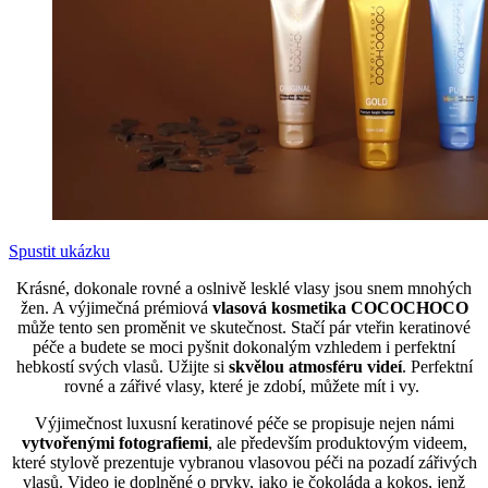
Spustit ukázku
Krásné, dokonale rovné a oslnivě lesklé vlasy jsou snem mnohých
žen. A výjimečná prémiová
vlasová kosmetika COCOCHOCO
může tento sen proměnit ve skutečnost. Stačí pár vteřin keratinové
péče a budete se moci pyšnit dokonalým vzhledem i perfektní
hebkostí svých vlasů. Užijte si
skvělou atmosféru videí
. Perfektní
rovné a zářivé vlasy, které je zdobí, můžete mít i vy.
Výjimečnost luxusní keratinové péče se propisuje nejen námi
vytvořenými fotografiemi
, ale především produktovým videem,
které stylově prezentuje vybranou vlasovou péči na pozadí zářivých
vlasů. Video je doplněné o prvky, jako je čokoláda a kokos, jenž