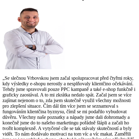
„Se slečnou Vrbovskou jsem začal spolupracovat před čtyřmi roky,
kdy výsledky e-shopu nerostly a nesplňovaly klientčino očekávání.
Tehdy jsme spravovali pouze PPC kampaně a také e-shop funkčně i
graficky zaostával. A to mi zkrátka nedalo spát. Začal jsem se více
zajímat nejenom o to, zda jsem skutečně využil všechny možnosti
pro zlepšení situace. Čím dál tím více jsem se seznamoval s
fungováním klientčina byznysu, čímž se mi podařilo vybudovat
důvěru. Všechny naše poznatky a nápady jsme dali dohromady a
konečně jsme do to našeho marketingu pořádně šlápli a začali ho
tvořit komplexně. A vytyčené cíle se tak stávaly skutečností a byly
vidět. To nám dodávalo motivaci na tom víc a víc makat. Zaměřili