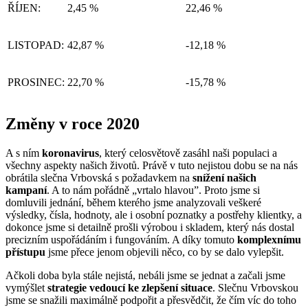
ŘÍJEN:
2,45 %
22,46 %
LISTOPAD:
42,87 %
-12,18 %
PROSINEC:
22,70 %
-15,78 %
Změny v roce 2020
A s ním
koronavirus
, který celosvětově zasáhl naši populaci a
všechny aspekty našich životů. Právě v tuto nejistou dobu se na nás
obrátila slečna Vrbovská s požadavkem na
snížení našich
kampaní
. A to nám pořádně „vrtalo hlavou”. Proto jsme si
domluvili jednání, během kterého jsme analyzovali veškeré
výsledky, čísla, hodnoty, ale i osobní poznatky a postřehy klientky, a
dokonce jsme si detailně prošli výrobou i skladem, který nás dostal
precizním uspořádáním i fungováním. A díky tomuto
komplexnímu
přístupu
jsme přece jenom objevili něco, co by se dalo vylepšit.
Ačkoli doba byla stále nejistá, nebáli jsme se jednat a začali jsme
vymýšlet
strategie vedoucí ke zlepšení situace
. Slečnu Vrbovskou
jsme se snažili maximálně podpořit a přesvědčit, že čím víc do toho