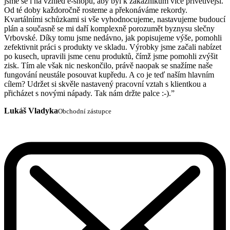
jsme se i na vzhled e-shopu, aby byl k zákazníkům více přívětivější.
Od té doby každoročně rosteme a překonáváme rekordy.
Kvartálními schůzkami si vše vyhodnocujeme, nastavujeme budoucí
plán a současně se mi daří komplexně porozumět byznysu slečny
Vrbovské. Díky tomu jsme nedávno, jak popisujeme výše, pomohli
zefektivnit práci s produkty ve skladu. Výrobky jsme začali nabízet
po kusech, upravili jsme cenu produktů, čímž jsme pomohli zvýšit
zisk. Tím ale však nic neskončilo, právě naopak se snažíme naše
fungování neustále posouvat kupředu. A co je teď naším hlavním
cílem? Udržet si skvěle nastavený pracovní vztah s klientkou a
přicházet s novými nápady. Tak nám držte palce :-).”
Lukáš Vladyka
Obchodní zástupce