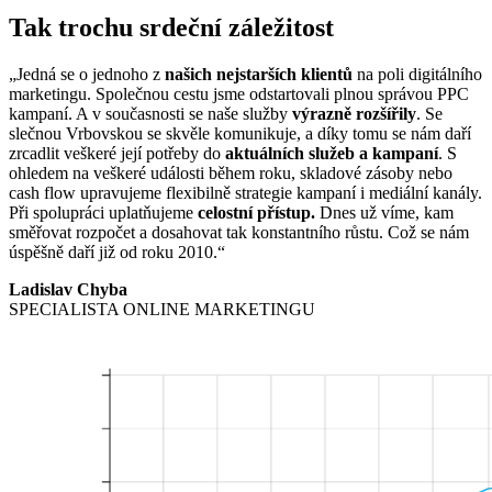
Tak trochu srdeční záležitost
„Jedná se o jednoho z
našich nejstarších klientů
na poli digitálního
marketingu. Společnou cestu jsme odstartovali plnou správou PPC
kampaní. A v současnosti se naše služby
výrazně rozšířily
. Se
slečnou Vrbovskou se skvěle komunikuje, a díky tomu se nám daří
zrcadlit veškeré její potřeby
do
aktuálních služeb a kampaní
. S
ohledem na veškeré události během roku, skladové zásoby nebo
cash flow upravujeme flexibilně strategie kampaní i mediální kanály.
Při spolupráci uplatňujeme
celostní přístup.
Dnes už víme, kam
směřovat rozpočet a dosahovat tak konstantního růstu. Což se nám
úspěšně daří již od roku 2010.“
Ladislav Chyba
SPECIALISTA ONLINE MARKETINGU