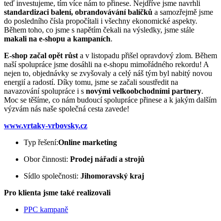
teď investujeme, tím více nám to přinese. Nejdříve jsme navrhli
standardizaci balení, obrandovávání balíčků
a samozřejmě jsme
do posledního čísla propočítali i všechny ekonomické aspekty.
Během toho, co jsme s napětím čekali na výsledky, jsme stále
makali na e-shopu a kampaních
.
E-shop začal opět růst
a v listopadu přišel opravdový zlom. Během
naší spolupráce jsme dosáhli na e-shopu mimořádného rekordu! A
nejen to, objednávky se zvyšovaly a celý náš tým byl nabitý novou
energií a radostí. Díky tomu, jsme se začali soustředit na
navazování spolupráce i s
novými velkoobchodními partnery
.
Moc se těšíme, co nám budoucí spolupráce přinese a k jakým dalším
výzvám nás naše společná cesta zavede!
www.vrtaky-vrbovsky.cz
Typ řešení:
Online marketing
Obor činnosti:
Prodej nářadí a strojů
Sídlo společnosti:
Jihomoravský kraj
Pro klienta jsme také realizovali
PPC kampaně