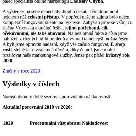
palec specialista online marketingu
Ladislav Chyba
.
A výsledky na sebe nenechaly dlouho čekat. Těm dopomohl
nejenom náš
celostní přístup
. V popředí našeho zájmu bylo nejen
komplexní fungování klientčina byznysu. Zabývali jsme se vším, co
slečna Vrbovská aktuálně řešila,
jejími potřebami, cíli,
očekáváními, ale také obavami
. Na nezlomná fakta a čísla jsme
nahlíželi z různých úhlů pohledů a vybrali ta nejlepší možná řešení.
A byli jsme opravdu nadšení, když vše začalo fungovat.
E-shop
rostl
, stejně jako vzájemná důvěra, díky čemuž jsme mohli
rozšiřovat naše marketingové služby. Jenže pak přišel
krizový rok
2020
.
Změny v roce 2020
Výsledky v číslech
Nárůst obratu v době sezóny s porovnáním nákladovosti.
Aktuální porovnání 2019 vs 2020:
2020
Procentuální
růst
obratu
Nákladovost