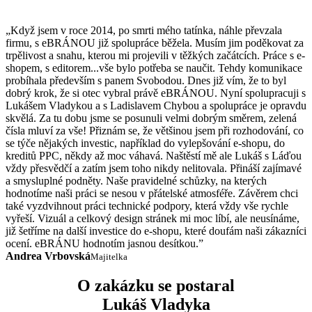
„Když jsem v roce 2014, po smrti mého tatínka, náhle převzala
firmu, s eBRÁNOU již spolupráce běžela. Musím jim poděkovat za
trpělivost a snahu, kterou mi projevili v těžkých začátcích. Práce s e-
shopem, s editorem...vše bylo potřeba se naučit. Tehdy komunikace
probíhala především s panem Svobodou. Dnes již vím, že to byl
dobrý krok, že si otec vybral právě eBRÁNOU. Nyní spolupracuji s
Lukášem Vladykou a s Ladislavem Chybou a spolupráce je opravdu
skvělá. Za tu dobu jsme se posunuli velmi dobrým směrem, zelená
čísla mluví za vše! Přiznám se, že většinou jsem při rozhodování, co
se týče nějakých investic, například do vylepšování e-shopu, do
kreditů PPC, někdy až moc váhavá. Naštěstí mě ale Lukáš s Láďou
vždy přesvědčí a zatím jsem toho nikdy nelitovala. Přináší zajímavé
a smysluplné podněty. Naše pravidelné schůzky, na kterých
hodnotíme naši práci se nesou v přátelské atmosféře. Závěrem chci
také vyzdvihnout práci technické podpory, která vždy vše rychle
vyřeší. Vizuál a celkový design stránek mi moc líbí, ale neusínáme,
již šetříme na další investice do e-shopu, které doufám naši zákazníci
ocení. eBRÁNU hodnotím jasnou desítkou.”
Andrea Vrbovská
Majitelka
O zakázku se postaral
Lukáš Vladyka