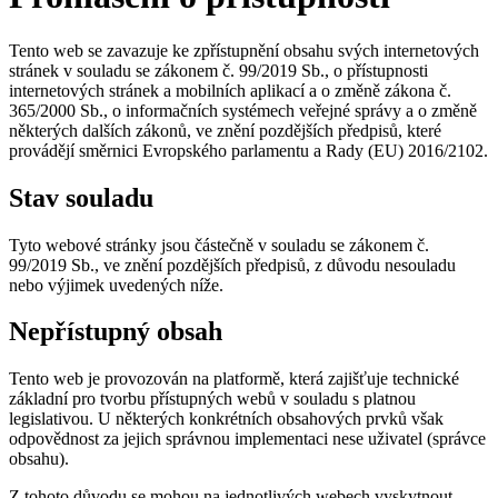
Tento web se zavazuje ke zpřístupnění obsahu svých internetových
stránek v souladu se zákonem č. 99/2019 Sb., o přístupnosti
internetových stránek a mobilních aplikací a o změně zákona č.
365/2000 Sb., o informačních systémech veřejné správy a o změně
některých dalších zákonů, ve znění pozdějších předpisů, které
provádějí směrnici Evropského parlamentu a Rady (EU) 2016/2102.
Stav souladu
Tyto webové stránky jsou částečně v souladu se zákonem č.
99/2019 Sb., ve znění pozdějších předpisů, z důvodu nesouladu
nebo výjimek uvedených níže.
Nepřístupný obsah
Tento web je provozován na platformě, která zajišťuje technické
základní pro tvorbu přístupných webů v souladu s platnou
legislativou. U některých konkrétních obsahových prvků však
odpovědnost za jejich správnou implementaci nese uživatel (správce
obsahu).
Z tohoto důvodu se mohou na jednotlivých webech vyskytnout