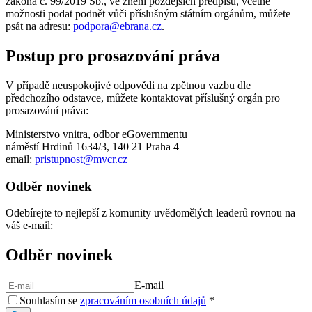
zákona č. 99/2019 Sb., ve znění pozdějších předpisů, včetně
možnosti podat podnět vůči příslušným státním orgánům, můžete
psát na adresu:
podpora@ebrana.cz
.
Postup pro prosazování práva
V případě neuspokojivé odpovědi na zpětnou vazbu dle
předchozího odstavce, můžete kontaktovat příslušný orgán pro
prosazování práva:
Ministerstvo vnitra, odbor eGovernmentu
náměstí Hrdinů 1634/3, 140 21 Praha 4
email:
pristupnost@mvcr.cz
Odběr novinek
Odebírejte to nejlepší z komunity uvědomělých leaderů rovnou na
váš e-mail:
Odběr novinek
E-mail
Souhlasím se
zpracováním osobních údajů
*