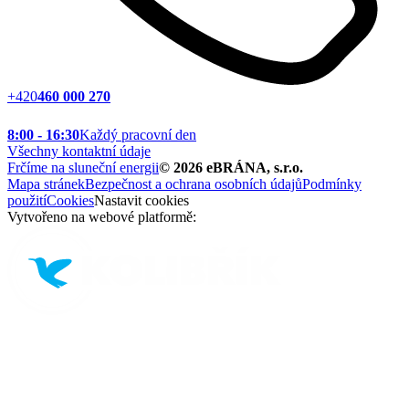
+420
460 000 270
8:00 - 16:30
Každý pracovní den
Všechny kontaktní údaje
Frčíme na sluneční energii
©
2026
eBRÁNA, s.r.o.
Mapa stránek
Bezpečnost a ochrana osobních údajů
Podmínky
použití
Cookies
Nastavit cookies
Vytvořeno na webové platformě: