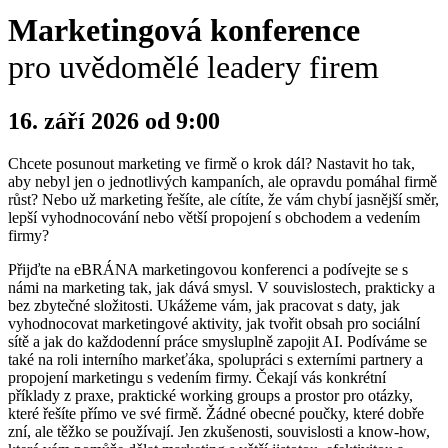
Marketingová konference
pro uvědomělé leadery firem
16. září 2026 od 9:00
Chcete posunout marketing ve firmě o krok dál? Nastavit ho tak,
aby nebyl jen o jednotlivých kampaních, ale opravdu pomáhal firmě
růst? Nebo už marketing řešíte, ale cítíte, že vám chybí jasnější směr,
lepší vyhodnocování nebo větší propojení s obchodem a vedením
firmy?
Přijďte na eBRÁNA marketingovou konferenci a podívejte se s
námi na marketing tak, jak dává smysl. V souvislostech, prakticky a
bez zbytečné složitosti. Ukážeme vám, jak pracovat s daty, jak
vyhodnocovat marketingové aktivity, jak tvořit obsah pro sociální
sítě a jak do každodenní práce smysluplně zapojit AI. Podíváme se
také na roli interního markeťáka, spolupráci s externími partnery a
propojení marketingu s vedením firmy. Čekají vás konkrétní
příklady z praxe, praktické working groups a prostor pro otázky,
které řešíte přímo ve své firmě. Žádné obecné poučky, které dobře
zní, ale těžko se používají. Jen zkušenosti, souvislosti a know-how,