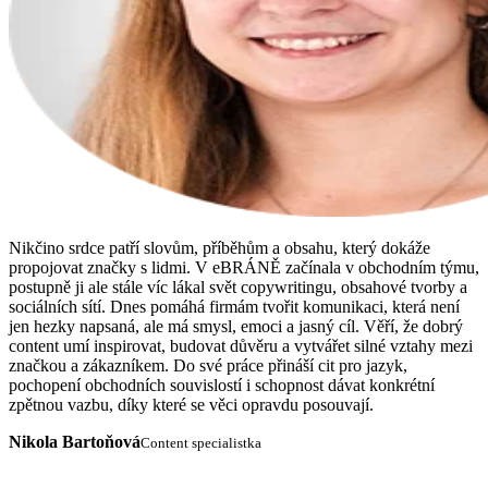
Nikčino srdce patří slovům, příběhům a obsahu, který dokáže
propojovat značky s lidmi. V eBRÁNĚ začínala v obchodním týmu,
postupně ji ale stále víc lákal svět copywritingu, obsahové tvorby a
sociálních sítí. Dnes pomáhá firmám tvořit komunikaci, která není
jen hezky napsaná, ale má smysl, emoci a jasný cíl. Věří, že dobrý
content umí inspirovat, budovat důvěru a vytvářet silné vztahy mezi
značkou a zákazníkem. Do své práce přináší cit pro jazyk,
pochopení obchodních souvislostí i schopnost dávat konkrétní
zpětnou vazbu, díky které se věci opravdu posouvají.
Nikola Bartoňová
Content specialistka