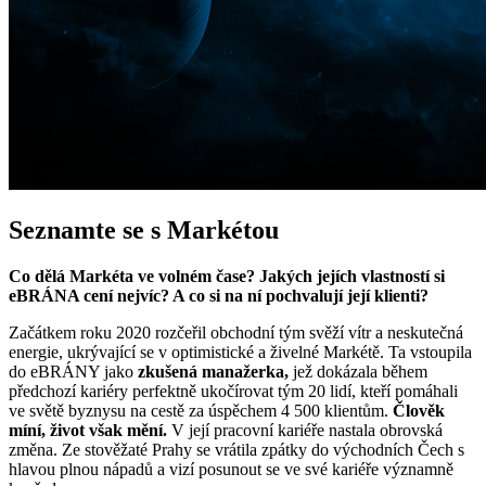
Seznamte se
s Markétou
Co dělá Markéta ve volném čase? Jakých jejích vlastností si
eBRÁNA cení nejvíc? A co si na ní pochvalují její klienti?
Začátkem roku 2020 rozčeřil obchodní tým svěží vítr a neskutečná
energie, ukrývající se v optimistické a živelné Markétě. Ta vstoupila
do eBRÁNY jako
zkušená manažerka,
jež dokázala během
předchozí kariéry perfektně ukočírovat tým 20 lidí, kteří pomáhali
ve světě byznysu na cestě za úspěchem 4 500 klientům.
Člověk
míní, život však mění.
V její pracovní kariéře nastala obrovská
změna. Ze stověžaté Prahy se vrátila zpátky do východních Čech s
hlavou plnou nápadů a vizí posunout se ve své kariéře významně