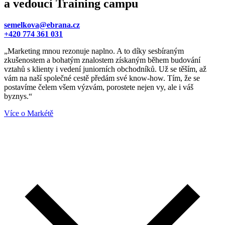
a vedoucí Training campu
semelkova@ebrana.cz
+420 774 361 031
„Marketing mnou rezonuje naplno. A to díky sesbíraným
zkušenostem a bohatým znalostem získaným během budování
vztahů s klienty i vedení juniorních obchodníků. Už se těším, až
vám na naší společné cestě předám své know-how. Tím, že se
postavíme čelem všem výzvám, porostete nejen vy, ale i váš
byznys.“
Více o Markétě