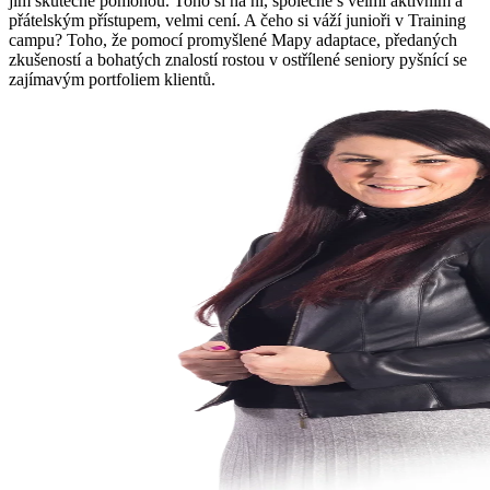
jim skutečně pomohou. Toho si na ní, společně s velmi aktivním a
přátelským přístupem, velmi cení. A čeho si váží junioři v Training
campu? Toho, že pomocí promyšlené Mapy adaptace, předaných
zkušeností a bohatých znalostí rostou v ostřílené seniory pyšnící se
zajímavým portfoliem klientů.