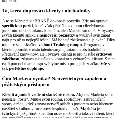
kupředu.
Ta, která doprovází klienty i obchodníky
A to se Markétě v eBRÁNĚ dokonale povedlo. Zde má opravdu
specifickou pozici
, která však přináší maximum cílevědomým
juniorním obchodníkům, klientům, ale i Markét samotné. V byznysu
svých klientů aplikuje
nejnovější poznatky
a využívá svůj zápal
najít pro ně to nejlepší řešení. Má bohaté zkušenosti a je akční. Díky
tomu se stala skvělou
vedoucí Training campu
. Programu, ve
kterém pomáhá v růstu talentovaným juniorním obchodníkům.
Předávání know-how, ale i byznys klientů je pro ni stále
srdcovou
záležitostí
, zůstává tak stále i v kontaktu s vybranými klienty. S nimi
tvoří pomocí marketingu svébytné místo pro jejich značku.
Vše se
tak perfektně doplňuje.
Čím Markéta vyniká? Neuvěřitelným zápalem a
přátelským přístupem
Klienti a junioři vedle ní skutečně rostou.
Aby ne, Markéta sama
neustále „roste“. Miluje svoji rodinu, společnost, zahradničení,
sporty a ráda, když zrovna netvoří příběh s juniorem nebo klientem,
navštíví s knihou v ruce nový inspirativní svět.
Markéta je
tvůrkyně
, jež přináší klientům nové možnosti a taková řešení, která