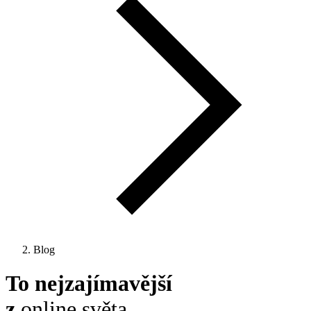
Blog
To nejzajímavější
z
online světa