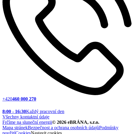
+420
460 000 270
8:00 - 16:30
Každý pracovní den
Všechny kontaktní údaje
Frčíme na sluneční energii
©
2026
eBRÁNA, s.r.o.
Mapa stránek
Bezpečnost a ochrana osobních údajů
Podmínky
použití
Cookies
Nastavit cookies