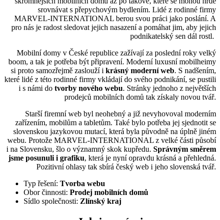
skromnějších mobilních domů až po takové, které se mohou hrdě
srovnávat s přepychovým bydlením. Lidé z rodinné firmy
MARVEL-INTERNATIONAL berou svou práci jako poslání. A
pro nás je radost sledovat jejich nasazení a pomáhat jim, aby jejich
podnikatelský sen dál rostl.
Mobilní domy v České republice zažívají za poslední roky velký
boom, a tak je potřeba být připravení. Moderní luxusní mobilheimy
si proto samozřejmě zaslouží i
krásný moderní web
. S nadšením,
které lidé z této rodinné firmy vkládají do svého podnikání, se pustili
i s námi do
tvorby nového webu
. Stránky jednoho z největších
prodejců mobilních domů tak získaly novou tvář.
Starší firemní web byl neohebný a již nevyhovoval moderním
zařízením, mobilům a tabletům. Také bylo potřeba jej sjednotit se
slovenskou jazykovou mutací, která byla původně na úplně jiném
webu. Protože MARVEL-INTERNATIONAL z velké části působí
i na Slovensku, šlo o významný skok kupředu.
Správným směrem
jsme posunuli i grafiku
, která je nyní opravdu krásná a přehledná.
Pozitivní ohlasy tak sbírá český web i jeho slovenská tvář.
Typ řešení:
Tvorba webu
Obor činnosti:
Prodej mobilních domů
Sídlo společnosti:
Zlínský kraj