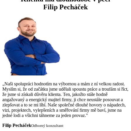
Filip Pecháček
„Naši spolupráci hodnotím na výbornou a mám z ní velkou radost.
Myslím si, že od začátku jsme udělali spoustu práce a troufám si říct,
že jsme si získali důvěru klienta. Ten, jakožto stále hodně
angažovaný a energický majitel firmy, ji chce neustále posouvat a
zlepšovat a to se mi líbí. Naše společné dlouhé hovory o nápadech,
vizi, projektech, vylepšeních a směřování firmy mě baví, jsme na
jedné lodi a všichni táhneme za jeden provaz."
Filip Pecháček
Odborný konzultant