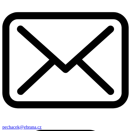
pechacek@ebrana.cz