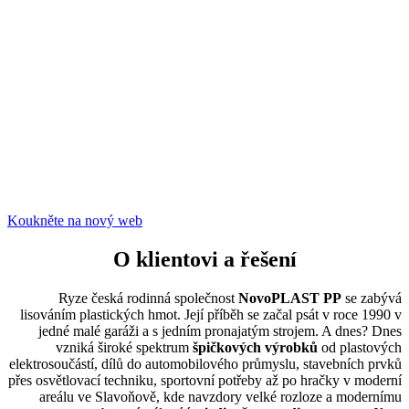
Koukněte na nový web
O klientovi a řešení
Ryze česká rodinná společnost
NovoPLAST PP
se zabývá
lisováním plastických hmot. Její příběh se začal psát v roce 1990 v
jedné malé garáži a s jedním pronajatým strojem. A dnes? Dnes
vzniká široké spektrum
špičkových výrobků
od plastových
elektrosoučástí, dílů do automobilového průmyslu, stavebních prvků
přes osvětlovací techniku, sportovní potřeby až po hračky v moderní
areálu ve Slavoňově, kde navzdory velké rozloze a modernímu