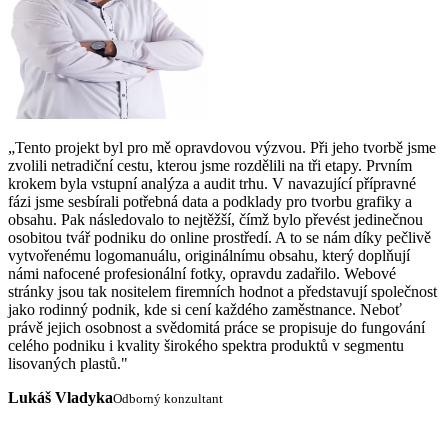
„Tento projekt byl pro mě opravdovou výzvou. Při jeho tvorbě jsme
zvolili netradiční cestu, kterou jsme rozdělili na tři etapy. Prvním
krokem byla vstupní analýza a audit trhu. V navazující přípravné
fázi jsme sesbírali potřebná data a podklady pro tvorbu grafiky a
obsahu. Pak následovalo to nejtěžší, čímž bylo převést jedinečnou
osobitou tvář podniku do online prostředí. A to se nám díky pečlivě
vytvořenému logomanuálu, originálnímu obsahu, který doplňují
námi nafocené profesionální fotky, opravdu zadařilo. Webové
stránky jsou tak nositelem firemních hodnot a představují společnost
jako rodinný podnik, kde si cení každého zaměstnance. Neboť
právě jejich osobnost a svědomitá práce se propisuje do fungování
celého podniku i kvality širokého spektra produktů v segmentu
lisovaných plastů."
Lukáš Vladyka
Odborný konzultant