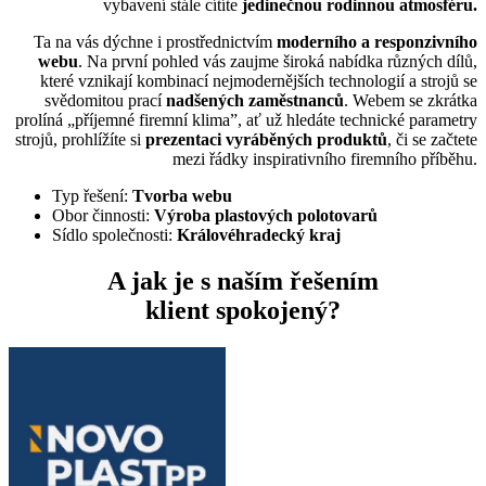
vybavení stále cítíte
jedinečnou rodinnou atmosféru.
Ta na vás dýchne i prostřednictvím
moderního a responzivního
webu
. Na první pohled vás zaujme široká nabídka různých dílů,
které vznikají kombinací nejmodernějších technologií a strojů se
svědomitou prací
nadšených zaměstnanců
. Webem se zkrátka
prolíná „příjemné firemní klima”, ať už hledáte technické parametry
strojů, prohlížíte si
prezentaci vyráběných produktů
, či se začtete
mezi řádky inspirativního firemního příběhu.
Typ řešení:
Tvorba webu
Obor činnosti:
Výroba plastových polotovarů
Sídlo společnosti:
Královéhradecký kraj
A jak je s naším řešením
klient spokojený?