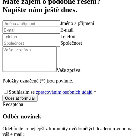
Máte zájem o podobné řešení?
Napište nám ještě dnes.
Jméno a příjmení
E-mail
Telefon
Společnost
Vaše zpráva
Položky označené (*) jsou povinné.
Souhlasím se
zpracováním osobních údajů
*
Odeslat formulář
Recaptcha
Odběr novinek
Odebírejte to nejlepší z komunity uvědomělých leaderů rovnou na
váš e-mail: