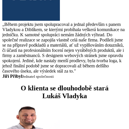
„Během projektu jsem spolupracoval a jednal především s panem
Vladykou a Diblíkem, se kterými probíhala veškerá komunikace na
jedničku. K samotné spolupráci nemám žádných výhrad. Do
společné realizace se zapojila vlastně celá naše firma. Podíleli jsme
se na přípravě podkladů a materiálů, ať už vyplňováním dotazníků,
či účastí na profesionálním focení nejen vyráběných produktů, ale i
firmy a zaměstnanců. S designem webových stránek jsme opravdu
spokojení. Jediné, kde nastaly menší prodlevy, byla tvorba loga, k
jehož finální podobě jsme se dopracovali až během delšího
časového úseku, ale výsledek stál za to."
Jiří Přibyl
Jednatel společnosti
O klienta se dlouhodobě stará
Lukáš Vladyka