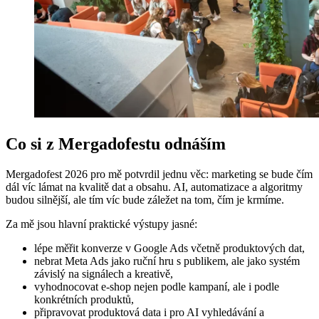
Co si z Mergadofestu odnáším
Mergadofest 2026 pro mě potvrdil jednu věc: marketing se bude čím
dál víc lámat na kvalitě dat a obsahu. AI, automatizace a algoritmy
budou silnější, ale tím víc bude záležet na tom, čím je krmíme.
Za mě jsou hlavní praktické výstupy jasné:
lépe měřit konverze v Google Ads včetně produktových dat,
nebrat Meta Ads jako ruční hru s publikem, ale jako systém
závislý na signálech a kreativě,
vyhodnocovat e-shop nejen podle kampaní, ale i podle
konkrétních produktů,
připravovat produktová data i pro AI vyhledávání a