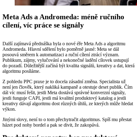
Meta Ads a Andromeda: méně ručního
cílení, víc práce se signály
Další zajímavá přednáška byla o nové éře Meta Ads a algoritmu
Andromeda. Hlavní sdělení bylo poměrně jasné: Meta se dál
posouvá směrem k automatizaci a ruční cílení ztrácí význam.
Publikum, zájmy, vylučování a nekonečné ladění cílovek ustupují
do pozadí. Důležitější začíná být kvalita signálů, kreativy a dat, která
algoritmu posíláme.
Z pohledu PPC praxe je to docela zásadní změna. Specialista už
není jen člověk, který nakliká kampaně a otestuje deset publik. Čím
dál víc musí řešit, jestli Meta dostává správné konverzní signály,
jestli funguje CAPI, jestli má kvalitní produktový katalog a jestli
kreativy dávají algoritmu dost různých úhlů, ze kterých může hledat
výkon.
Jinými slovy, není to o tom přechytračit algoritmus. Spíš mu přestat
házet pod nohy bordel a pak se divit, že zakopává.