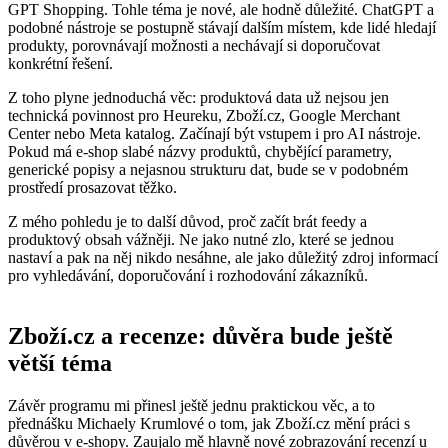
GPT Shopping. Tohle téma je nové, ale hodně důležité. ChatGPT a
podobné nástroje se postupně stávají dalším místem, kde lidé hledají
produkty, porovnávají možnosti a nechávají si doporučovat
konkrétní řešení.
Z toho plyne jednoduchá věc: produktová data už nejsou jen
technická povinnost pro Heureku, Zboží.cz, Google Merchant
Center nebo Meta katalog. Začínají být vstupem i pro AI nástroje.
Pokud má e-shop slabé názvy produktů, chybějící parametry,
generické popisy a nejasnou strukturu dat, bude se v podobném
prostředí prosazovat těžko.
Z mého pohledu je to další důvod, proč začít brát feedy a
produktový obsah vážněji. Ne jako nutné zlo, které se jednou
nastaví a pak na něj nikdo nesáhne, ale jako důležitý zdroj informací
pro vyhledávání, doporučování i rozhodování zákazníků.
Zboží.cz a recenze: důvěra bude ještě
větší téma
Závěr programu mi přinesl ještě jednu praktickou věc, a to
přednášku Michaely Krumlové o tom, jak Zboží.cz mění práci s
důvěrou v e-shopy. Zaujalo mě hlavně nové zobrazování recenzí u