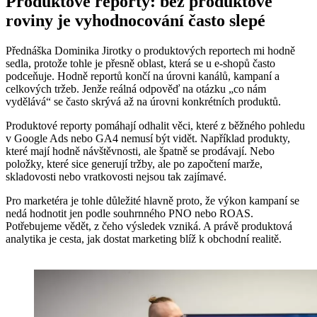
Produktové reporty: bez produktové
roviny je vyhodnocování často slepé
Přednáška Dominika Jirotky o produktových reportech mi hodně
sedla, protože tohle je přesně oblast, která se u e-shopů často
podceňuje. Hodně reportů končí na úrovni kanálů, kampaní a
celkových tržeb. Jenže reálná odpověď na otázku „co nám
vydělává“ se často skrývá až na úrovni konkrétních produktů.
Produktové reporty pomáhají odhalit věci, které z běžného pohledu
v Google Ads nebo GA4 nemusí být vidět. Například produkty,
které mají hodně návštěvnosti, ale špatně se prodávají. Nebo
položky, které sice generují tržby, ale po započtení marže,
skladovosti nebo vratkovosti nejsou tak zajímavé.
Pro marketéra je tohle důležité hlavně proto, že výkon kampaní se
nedá hodnotit jen podle souhrnného PNO nebo ROAS.
Potřebujeme vědět, z čeho výsledek vzniká. A právě produktová
analytika je cesta, jak dostat marketing blíž k obchodní realitě.