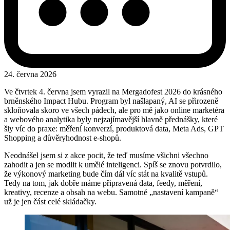
24. června 2026
Ve čtvrtek 4. června jsem vyrazil na Mergadofest 2026 do krásného
brněnského Impact Hubu. Program byl našlapaný, AI se přirozeně
skloňovala skoro ve všech pádech, ale pro mě jako online marketéra
a webového analytika byly nejzajímavější hlavně přednášky, které
šly víc do praxe: měření konverzí, produktová data, Meta Ads, GPT
Shopping a důvěryhodnost e-shopů.
Neodnášel jsem si z akce pocit, že teď musíme všichni všechno
zahodit a jen se modlit k umělé inteligenci. Spíš se znovu potvrdilo,
že výkonový marketing bude čím dál víc stát na kvalitě vstupů.
Tedy na tom, jak dobře máme připravená data, feedy, měření,
kreativy, recenze a obsah na webu. Samotné „nastavení kampaně“
už je jen část celé skládačky.