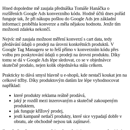
Hned dopoledne mě zaujala přednáška Tomáše Hanáčka o
rozšířeních Google Ads konverzního kódu. Hodně účtů dnes pořád
funguje tak, že při nákupu pošlou do Google Ads jen základní
informaci: proběhla konverze a měla nějakou hodnotu. Jenže tím
možnosti zdaleka nekončí.
Nejvíc mě zaujala možnost měření konverzí s cart data, tedy
předávání údajů o prodeji na úrovni konkrétních produktů. V
Google Tag Manageru se to řeší přímo v konverzním kódu přes
volbu pro poskytování údajů o prodeji na úrovni produktu. Díky
tomu se dá v Google Ads lépe sledovat, co se v objednávce
skutečně prodalo, nejen kolik objednávka stála celkem.
Prakticky to dává smysl hlavně u e-shopů, kde nestačí koukat jen na
celkové tržby. Díky produktovým datům lze lépe vyhodnocovat
například:
které produkty reklama reálně prodává,
jaký je rozdíl mezi inzerovaným a skutečně zakoupeným
produktem,
jak funguje křížový prodej,
jestli kampaně netlačí produkty, které sice vypadají dobře v
obratu, ale obchodně nejsou tak zajímavé.