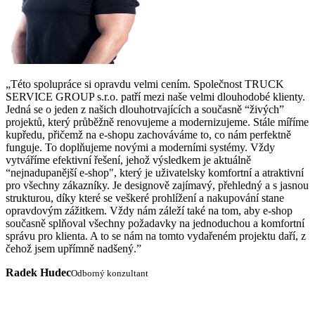
„Této spolupráce si opravdu velmi cením. Společnost TRUCK
SERVICE GROUP s.r.o. patří mezi naše velmi dlouhodobé klienty.
Jedná se o jeden z našich dlouhotrvajících a současně “živých”
projektů, který průběžně renovujeme a modernizujeme. Stále míříme
kupředu, přičemž na e-shopu zachováváme to, co nám perfektně
funguje. To doplňujeme novými a moderními systémy. Vždy
vytváříme efektivní řešení, jehož výsledkem je aktuálně
“nejnadupanější e-shop", který je uživatelsky komfortní a atraktivní
pro všechny zákazníky. Je designově zajímavý, přehledný a s jasnou
strukturou, díky které se veškeré prohlížení a nakupování stane
opravdovým zážitkem. Vždy nám záleží také na tom, aby e-shop
současně splňoval všechny požadavky na jednoduchou a komfortní
správu pro klienta. A to se nám na tomto vydařeném projektu daří, z
čehož jsem upřímně nadšený.”
Radek Hudec
Odborný konzultant