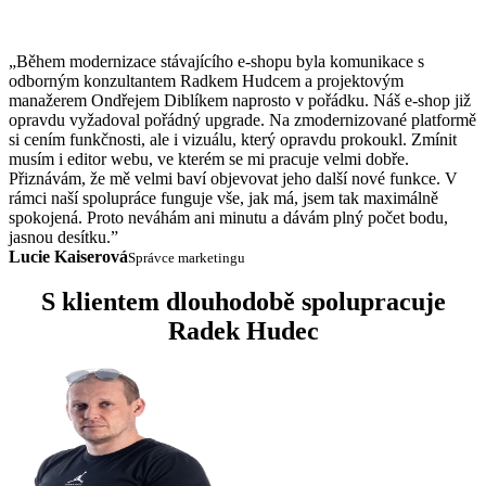
„Během modernizace stávajícího e-shopu byla komunikace s
odborným konzultantem Radkem Hudcem a projektovým
manažerem Ondřejem Diblíkem naprosto v pořádku. Náš e-shop již
opravdu vyžadoval pořádný upgrade. Na zmodernizované platformě
si cením funkčnosti, ale i vizuálu, který opravdu prokoukl. Zmínit
musím i editor webu, ve kterém se mi pracuje velmi dobře.
Přiznávám, že mě velmi baví objevovat jeho další nové funkce. V
rámci naší spolupráce funguje vše, jak má, jsem tak maximálně
spokojená. Proto neváhám ani minutu a dávám plný počet bodu,
jasnou desítku.”
Lucie Kaiserová
Správce marketingu
S klientem dlouhodobě spolupracuje
Radek Hudec