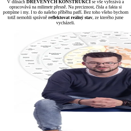
V dílnách
DŘEVĚNÝCH KONSTRUKCÍ
se vše vyřezává a
opracovává na milimetr přesně. Na preciznost, čísla a fakta si
potrpíme i my. I to do našeho příběhu patří. Bez toho všeho bychom
totiž nemohli správně
reflektovat reálný stav
, ze kterého jsme
vycházeli.