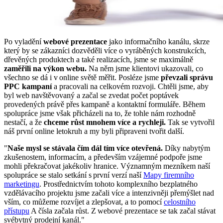
Po vyladění
webové prezentace
jako informačního kanálu, skrze
který by se zákazníci dozvěděli více o vyráběných konstrukcích,
dřevěných produktech a také realizacích, jsme se maximálně
zaměřili na výkon webu.
Na něm jsme klientovi ukazovali, co
všechno se dá i v online světě měřit. Posléze jsme
převzali správu
PPC kampaní
a pracovali na celkovém rozvoji. Chtěli jsme, aby
byl web navštěvovaný a začal se zvedat počet poptávek
provedených právě přes kampaně a kontaktní formuláře. Během
spolupráce jsme však přicházeli na to, že tohle nám rozhodně
nestačí, a že
chceme růst mnohem více a rychleji.
Tak se vytvořil
náš první online letokruh a my byli připraveni tvořit další.
"
Naše mysl se stávala čím dál tím více otevřená.
Díky nabytým
zkušenostem, informacím, a především vzájemné podpoře jsme
mohli překračovat jakékoliv hranice. Významným mezníkem naší
spolupráce se stalo setkání s první verzí naší
Mapy firemního
marketingu
. Prostřednictvím tohoto komplexního bezplatného
vzdělávacího projektu jsme začali více a intenzivněji přemýšlet nad
vším, co můžeme rozvíjet a zlepšovat, a to pomocí
celostního
přístupu
A čísla začala růst. Z webové prezentace se tak začal stávat
svébytný prodejní kanál."