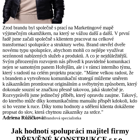
Zrod brandu byl společně s prací na Marketingové mapě
výjimečným okamžikem, na který se vážou další a další. V první
řadě jsme začali společně s klientem pracovat na celkové
transformaci spolupráce a struktury webu. Brand otevřel dveře
novému typu spolupráce, abychom mohli co nejlépe využívat
sezónnosti nabízených služeb a produktů. A co je nejdůležitější.
Svým přirozeným rozvojem nás přivedl k pravidelné komunikaci
nejen se samotným panem Hořejším, ale i v rámci interního týmu,
který s radostí na celém projektu pracuje. "Máme velkou radost, že
s brandem a vytvořenou komunikační strategií můžeme směrem
k zákazníkům promlouvat originálním a svébytným způsobem, který
dokonale souzní se značkou přesně takovou, jaká skutečně je.
Rozvyprávěli jsme jedinečný příběh, který opravdu zaujme. Takový,
do kterého může díky komunikačnímu manuálu přispět kdokoli, kdo
si ho vezme k ruce. Díky tomu hodnoty a sdělení klienta dokážeme
propsat do slov, která chytnou zákazníky za srdce."
Adriena Růžičková
Brandová specialistka
Jak hodnotí spolupráci majitel firmy
DŘEVĚNÉ KONSTRUKCE s.r.o.