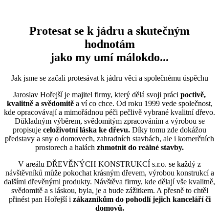
Protesat se k jádru a skutečným
hodnotám
jako my umí málokdo...
Jak jsme se začali protesávat k jádru věci a společnému úspěchu
Jaroslav Hořejší je majitel firmy, který dělá svoji práci
poctivě,
kvalitně a svědomitě
a ví co chce. Od roku 1999 vede společnost,
kde opracovávají a mimořádnou péči pečlivě vybrané kvalitní dřevo.
Důkladným výběrem, svědomitým zpracováním a výrobou se
propisuje
celoživotní láska ke dřevu.
Díky tomu zde dokážou
představy a sny o domovech, zahradních stavbách, ale i komerčních
prostorech a halách
zhmotnit do reálné stavby.
V areálu DŘEVĚNÝCH KONSTRUKCÍ s.r.o. se každý z
návštěvníků může pokochat krásným dřevem, výrobou konstrukcí a
dalšími dřevěnými produkty. Návštěva firmy, kde dělají vše kvalitně,
svědomitě a s láskou, byla, je a bude zážitkem. A přesně to chtěl
přinést pan Hořejší i
zákazníkům do pohodlí jejich kanceláří či
domovů.