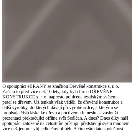
O spolupráci eBRÁNY se značkou Dřevěné konstrukce s. r. o.
Začalo to před více než 10 lety, kdy byla firma DŘEVĚNÉ
KONSTRUKCE s. r. o. naprosto pohlcena tesařským světem a
prací se dřevem. Už tenkrát však věděli, že dřevěné konstrukce a
další výrobky, do kterých dávají při výrobě srdce, a kterými se
propisuje čistá láska ke dřevu a poctivému řemeslu, si zaslouží
prezentaci překračující offline svět Sedlčan. A dnes? Dnes díky naší
spolupráci založené na celostním přístupu představují světu mnohem
více než jenom svůj jedinečný příběh. A čím vším tato společnost