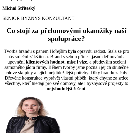
Michal Stříteský
SENIOR BYZNYS KONZULTANT
Co stojí za přelomovými okamžiky naší
spolupráce?
Tvorba brandu s panem Hořejším byla opravdu radost. Stala se pro
nás srdeční záležitostí. Brand s sebou přinesl jasné definování a
upevnění
klientových hodnot, mise i vize
, a především scelení
samotného jádra firmy. Během tvorby jsme poznali jejich skutečné
cílové skupiny a jejich nejdůležitější potřeby. Díky brandu začaly
Dřevěné konstrukce vyprávět vlastní příběh, který chytne za srdce
všechny, kteří hledají pro své domovy, ale i byznysové projekty to
nejvhodnější řešení
.