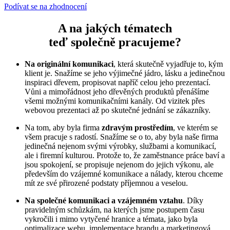
Podívat se na zhodnocení
A na jakých tématech
teď společně pracujeme?
Na originální komunikaci
, která skutečně vyjadřuje to, kým
klient je. Snažíme se jeho výjimečné jádro, lásku a jedinečnou
inspiraci dřevem, propisovat napříč celou jeho prezentací.
Vůni a mimořádnost jeho dřevěných produktů přenášíme
všemi možnými komunikačními kanály. Od vizitek přes
webovou prezentaci až po skutečné jednání se zákazníky.
Na tom, aby byla firma
zdravým prostředím
, ve kterém se
všem pracuje s radostí. Snažíme se o to, aby byla naše firma
jedinečná nejenom svými výrobky, službami a komunikací,
ale i firemní kulturou. Protože to, že zaměstnance práce baví a
jsou spokojení, se propisuje nejenom do jejich výkonu, ale
především do vzájemné komunikace a nálady, kterou chceme
mít ze své přirozené podstaty příjemnou a veselou.
Na společné komunikaci a vzájemném vztahu
. Díky
pravidelným schůzkám, na kterých jsme postupem času
vykročili i mimo vytyčené hranice a témata, jako byla
optimalizace webu, implementace brandu a marketingová