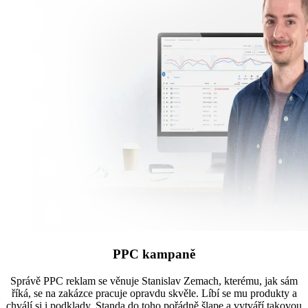
PPC kampaně
Správě PPC reklam se věnuje Stanislav Zemach, kterému, jak sám
říká, se na zakázce pracuje opravdu skvěle. Líbí se mu produkty a
chválí si i podklady. Standa do toho pořádně šlape a vytváří takovou