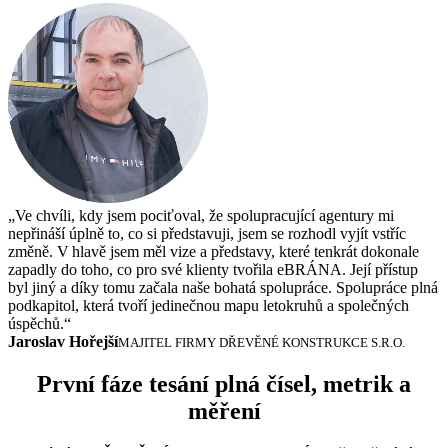
„Ve chvíli, kdy jsem pociťoval, že spolupracující agentury mi
nepřináší úplně to, co si představuji, jsem se rozhodl vyjít vstříc
změně. V hlavě jsem měl vize a představy, které tenkrát dokonale
zapadly do toho, co pro své klienty tvořila eBRÁNA. Její přístup
byl jiný a díky tomu začala naše bohatá spolupráce. Spolupráce plná
podkapitol, která tvoří jedinečnou mapu letokruhů a společných
úspěchů.“
Jaroslav Hořejší
MAJITEL FIRMY DŘEVĚNÉ KONSTRUKCE S.R.O.
První fáze tesání plná čísel, metrik a
měření