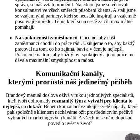
správa, se náš vztah proměnil. Najednou jsme se věnovali
konzultanství ve všech směrech působení klienta. A stali jsme
se vzájemnými partnery, kteří se neustále inspirují a vzájemně
posouvají kupředu. Těmi, kteří si na cestě za cíli maximálně
pomáhají.
Na spokojenosti zaměstnanců
. Chceme, aby naši
zaměstnanci chodili do práce rádi. Usilujeme o to, aby každý
pracoval na tom, co ho zajímá, baví a v čem je nejlepší.
Pracujeme na tom, aby každý byl spokojený a jeho práce mu
dávala maximální smysluplnost a radost.
Komunikační kanály,
kterými prorůstá náš jedinečný příběh
Brandový manuál doslova ožívá v rukou jednotlivých specialistů,
kteří tvoří dohromady
rozmanitý tým a vytváří pro klienta to
nejlepší, co dokáží
. Během konzultací vznikají skvělé nápady, které
pak společně s klientem necháváme ožít prostřednictvím pečlivě
vybraných marketingových kanálů. A všechno se nám doposud
povedlo uvést v život?